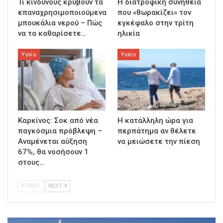
Τι κινδύνους κρύβουν τα
Η διατροφική συνήθεια
επαναχρησιμοποιούμενα
που «θωρακίζει» τον
μπουκάλια νερού – Πώς
εγκέφαλο στην τρίτη
να τα καθαρίσετε…
ηλικία
Υγεία
Υγεία
Καρκίνος: Σοκ από νέα
Η κατάλληλη ώρα για
παγκόσμια πρόβλεψη –
περπάτημα αν θέλετε
Αναμένεται αύξηση
να μειώσετε την πίεση
67%, θα νοσήσουν 1
στους…
PREV
NEXT