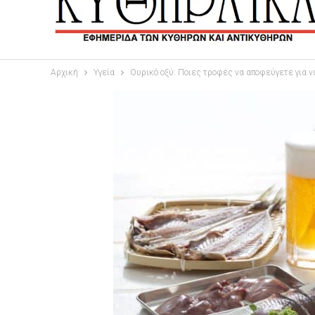
Αρχική
Υγεία
Ουρικό οξύ: Ποιες τροφές να αποφεύγετε για ν