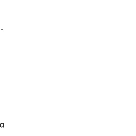
τι
να