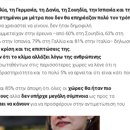
ία, τη Γερμανία, τη Δανία, τη Σουηδία, την Ισπανία και τ
στημένοι με μέτρα που δεν θα επηρέαζαν πολύ τον τρό
α χρειαστεί να γίνουν, δεν ήταν δημοφιλή.
υμμετείχαν στην έρευνα –από 60% στη Σουηδία, 63% στη
στην Ισπανία, 79% στη Γαλλία και 81% στην Ιταλία– δήλωσ
 κρίση και τις επιπτώσεις της.
ότι το κλίμα αλλάζει λόγω της ανθρώπινης
ρωτηθέντων στις περισσότερες χώρες να λένε ότι η
ραστηριότητα και το πολύ 5% να αρνείται ότι είναι κάτι πο
αι 85% στην άποψη ότι όλες οι
χώρες θα ήταν πιο
τους
αλλά
δεν υπήρχε μεγάλη σύμπνοια
ως προς τα
ει να κάνουν
για να προσφέρουν στην αντιμετώπιση του