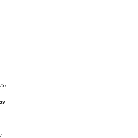
ενώ
αν
ν
ν