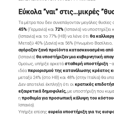
Εύκολα ”ναι” στις…μικρές ”θυ
Τα μέτρα που δεν συνεπάγονταν μεγάλες θυσίες
45%
(Γερμανία) και
72%
(Ισπανία) να υποστηρίζει
(Ισπανία) και το 77% (ΗΒ) να λένε ότι
θα καλλιερ
Μεταξύ 40% (Δανία) και 56% (Ηνωμένο Βασίλειο,
αγόραζαν ξανά προϊόντα κατασκευασμένα από 
(Ισπανία)
θα υποστήριζαν μια κυβερνητική απαγ
Ομοίως, υπήρξε αρκετά
σταθερή υποστήριξη
–α
ιδέα
περιορισμού της κατανάλωσης κρέατος κ
μεταξύ 24% (στο ΗΒ) και 48% (στην Ιταλία) θα υπ
Δεν αποτελεί έκπληξη ότι οι
κρατικές επιδοτήσε
εξαιρετικά δημοφιλείς,
με υποστήριξη που κυμα
η
προθυμία για προσωπική κάλυψη του κόστου
Ισπανία).
Υπήρξε επίσης
ευρεία υποστήριξη για τις εισ