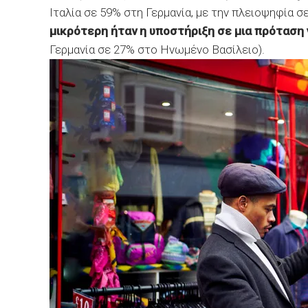
Ιταλία σε 59% στη Γερμανία, με την πλειοψηφία σ
μικρότερη ήταν η υποστήριξη σε μια πρόταση 
Γερμανία σε 27% στο Ηνωμένο Βασίλειο).