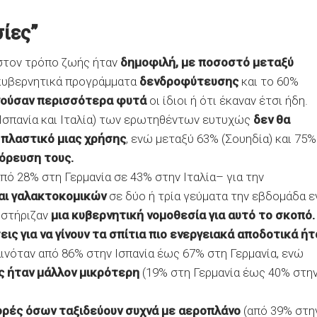
σίες”
 στον τρόπο ζωής ήταν
δημοφιλή, με ποσοστό μεταξύ
 κυβερνητικά προγράμματα
δενδροφύτευσης
και το 60%
γούσαν περισσότερα φυτά
οι ίδιοι ή ότι έκαναν έτσι ήδη.
 Ισπανία και Ιταλία) των ερωτηθέντων ευτυχώς
δεν θα
πλαστικό μιας χρήσης
, ενώ μεταξύ 63% (Σουηδία) και 75%
όρευση τους.
πό 28% στη Γερμανία σε 43% στην Ιταλία– για την
αι γαλακτοκομικών
σε δύο ή τρία γεύματα την εβδομάδα 
οστήριζαν
μια κυβερνητική νομοθεσία για αυτό το σκοπό.
ις για να γίνουν τα σπίτια πιο ενεργειακά αποδοτικά ήτ
ινόταν από 86% στην Ισπανία έως 67% στη Γερμανία, ενώ
ς ήταν μάλλον μικρότερη
(19% στη Γερμανία έως 40% στη
φορές όσων ταξιδεύουν συχνά με αεροπλάνο
(από 39% στη