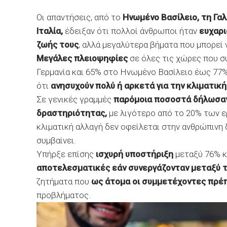
Οι απαντήσεις, από το
Ηνωμένο Βασίλειο, τη Γαλλ
Ιταλία,
έδειξαν ότι πολλοί άνθρωποι ήταν
ευχαρι
ζωής τους
, αλλά μεγαλύτερα βήματα που μπορεί ν
Μεγάλες πλειοψηφίες
σε όλες τις χώρες που σ
Γερμανία και 65% στο Ηνωμένο Βασίλειο έως 77% 
ότι
ανησυχούν πολύ ή αρκετά για την κλιματική
Σε γενικές γραμμές
παρόμοια ποσοστά δήλωσαν 
δραστηριότητας,
με λιγότερο από το 20% των ε
κλιματική αλλαγή δεν οφείλεται στην ανθρώπινη δ
συμβαίνει.
Υπήρξε επίσης
ισχυρή υποστήριξη
μεταξύ 76% κ
αποτελεσματικές εάν συνεργάζονταν μεταξύ 
ζητήματα που
ως άτομα οι συμμετέχοντες πρέπ
προβλήματος.