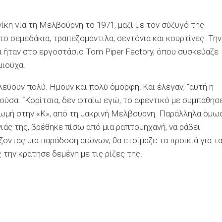
κη για τη Μελβούρνη το 1971, μαζί με τον σύζυγό της
το σεμεδάκια, τραπεζομάντιλα, σεντόνια και κουρτίνες. Την
 ήταν στο εργοστάσιο Tom Piper Factory, όπου συσκεύαζε
μιούχα.
λεύουν πολύ. Ημουν και πολύ όμορφη! Και έλεγαν, “αυτή η
τούσα: “Κορίτσια, δεν φταίω εγώ, το αφεντικό με συμπάθησ
Θωμή στην «Κ», από τη
μακρινή Μελβούρνη. Παράλληλα όμω
ιάς της, βρέθηκε πίσω από μια ραπτομηχανή, να ράβει
ζοντας μια παράδοση αιώνων, θα ετοίμαζε τα προικιά για τ
 την κράτησε δεμένη με τις ρίζες της.