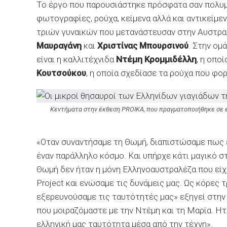
Το έργο που παρουσιάστηκε πρόσφατα σαν πολυ
φωτογραφίες, ρούχα, κείμενα αλλά και αντικείμενα 
τριών γυναικών που μετανάστευσαν στην Αυστρα
Μαυραγάνη
και
Χριστίνας Μπουρσινού
.
Στην ομά
είναι η καλλιτέχνιδα
Ντέμη Κρομμιδέλλη
, η οπο
Κουτσούκου
, η οποία σχεδίασε τα ρούχα που φορ
Κεντήματα στην έκθεση PROIKA, που πραγματοποιήθηκε σε
«Οταν συναντήσαμε τη Θωμή, διαπιστώσαμε πως 
έναν παράλληλο κόσμο. Και υπήρχε κάτι μαγικό σ
Θωμή δεν ήταν η μόνη Ελληνοαυστραλέζα που είχε
Project και ενώσαμε τις δυνάμεις μας. Ως
κόρες τρ
εξερευνούσαμε τις ταυτότητές μας» εξηγεί στην 
που μοιραζόμαστε με την Ντέμη και τη Μαρία. Η
ελληνική μας ταυτότητα μέσα από την τέχνη
».