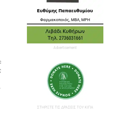
Advertisement
ε
ς
α
ΣΤΗΡΙΞΤΕ ΤΙΣ ΔΡΑΣΕΙΣ ΤΟΥ ΚΙΠΑ