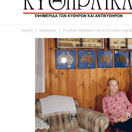
Αρχική
Ομογένεια
Οι μικροί θησαυροί των Ελληνίδων γιαγι