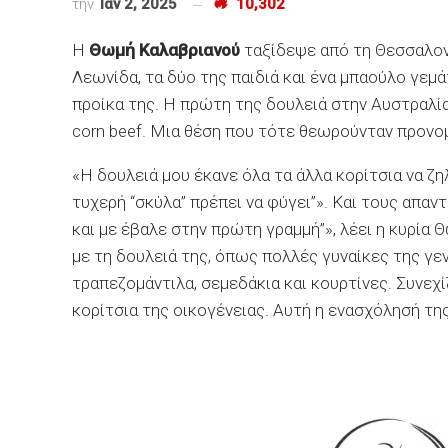
την
Ιαν 2, 2025
10,302
Η
Θωμή Καλαβριανού
ταξίδεψε από τη Θεσσαλονί
Λεωνίδα, τα δύο της παιδιά και ένα μπαούλο γεμά
προίκα της. Η πρώτη της δουλειά στην Αυστραλία
corn beef. Μια θέση που τότε θεωρούνταν προνο
«Η δουλειά μου έκανε όλα τα άλλα κορίτσια να ζη
τυχερή “σκύλα” πρέπει να φύγει”». Και τους απαν
και με έβαλε στην πρώτη γραμμή”», λέει η κυρία 
με τη δουλειά της, όπως πολλές γυναίκες της γεν
τραπεζομάντιλα, σεμεδάκια και κουρτίνες. Συνεχί
κορίτσια της οικογένειας. Αυτή η ενασχόλησή της