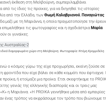
μεσική έκθεση στη Μελβούρνη,
συμπεριλαμβάνει
από τις ίδιες τις προίκες, για να διηγηθεί τις ιστορίες
λία από την Ελλάδα, των
Θωμή Καλαβριανού
,
Παναγιώτας
δα μαζί με τη Μαριάννα, η οποία πραγματοποίησε την έρευν
ία επιμελήθηκε τις φωτογραφίες και η σχεδιάστρια
Μαρία
ούν οι γυναίκες.
 ειδικά διαμορφωμένο χώρο στη Μελβούρνη. Φωτογραφία: Ντέμη Κρομμιδέλη
ενώ ο κόσμος γύρω της είχε προχωρήσει, εκείνη ζούσε σε
τη φροντίδα που είχε βάλει σε κάθε κομμάτι που έφτιαχνε.
 προίκα, ή ετοίμαζε μια προίκα. Ετσι σκεφτήκαμε το PROI
ίτης γενιάς της ελληνικής διασποράς και οι τρεις μας
«Κ» η Μαριάννα. «
Η PROIKA γεννήθηκε μέσα από εμπειρίες
ταν ένας τρόπος να εκφράσουμε τον τρόπο που βιώνουμε τ