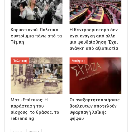
Καρυστιανού: Πολιτικά
Η Κεντροαριστερά δεν
συντρίμμια πάνω από τα
έχει ανάγκη από άλλη
Τέμπη
μια ψευδαίσθηση. Έχει
ανάγκη από αξιοπιστία
Πολιτική
Απόψεις
Μάτι-Επέτειος: Η
Οι ανεξαρτητοποιήσεις
παράσταση του
βουλευτών αποτελούν
αίσχους, το θράσος, το
υφαρπαγή λαϊκής
rebranding
ψήφου