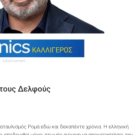
Advertisement
στους Δελφούς
αταυλισμός Ρομά εδώ και δεκαπέντε χρόνια. Η ελληνική
χει αποδειχθεί μέχρι στιγμής ανίκανη να αποκαταστήσει την