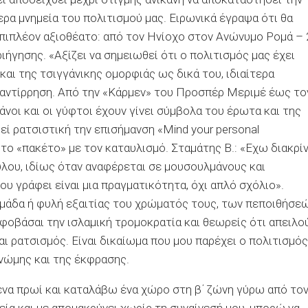
ερα μνημεία του πολιτισμού μας. Ειρωνικά έγραψα ότι θα
πιπλέον αξιοθέατο: από τον Ηνίοχο στον Ανώνυμο Ρομά – 
γησης. «Αξίζει να σημειωθεί ότι ο πολιτισμός μας έχει
και της τσιγγάνικης ομορφιάς ως δικά του, ιδιαίτερα
α αντίρρηση. Από την «Κάρμεν» του Προσπέρ Μεριμέ έως το
οι και οι γύφτοι έχουν γίνει σύμβολα του έρωτα και της
ί ρατσιστική την επισήμανση «Mind your personal
το «πακέτο» με τον καταυλισμό. Σταμάτης Β.: «Εχω διακρίν
λου, ιδίως όταν αναφέρεται σε μουσουλμάνους και
 γράφει είναι μια πραγματικότητα, όχι απλό σχόλιο».
 ομάδα ή φυλή εξαιτίας του χρώματός τους, των πεποιθήσε
 φοβάσαι την ισλαμική τρομοκρατία και θεωρείς ότι απειλο
ται ρατσισμός. Είναι δικαίωμα που μου παρέχει ο πολιτισμός
γνώμης και της έκφρασης.
ένα πρωί και καταλάβω ένα χώρο στη β΄ ζώνη γύρω από το