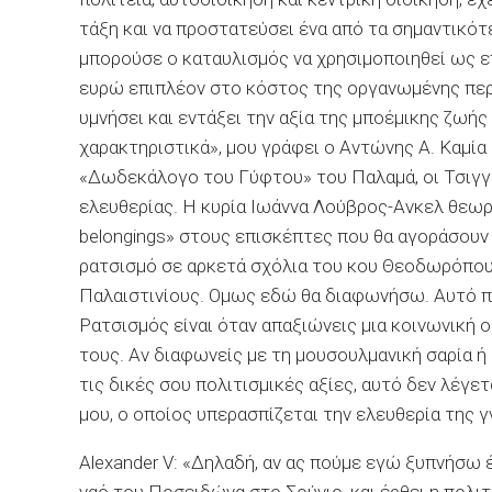
τάξη και να προστατεύσει ένα από τα σημαντικότ
μπορούσε ο καταυλισμός να χρησιμοποιηθεί ως ε
ευρώ επιπλέον στο κόστος της οργανωμένης περιή
υμνήσει και εντάξει την αξία της μποέμικης ζωής 
χαρακτηριστικά», μου γράφει ο Αντώνης Α. Καμί
«Δωδεκάλογο του Γύφτου» του Παλαμά, οι Τσιγγάν
ελευθερίας. Η κυρία Ιωάννα Λούβρος-Aνκελ θεωρε
belongings» στους επισκέπτες που θα αγοράσουν 
ρατσισμό σε αρκετά σχόλια του κου Θεοδωρόπου
Παλαιστινίους. Ομως εδώ θα διαφωνήσω. Αυτό που
Ρατσισμός είναι όταν απαξιώνεις μια κοινωνική
τους. Αν διαφωνείς με τη μουσουλμανική σαρία ή
τις δικές σου πολιτισμικές αξίες, αυτό δεν λέγε
μου, ο οποίος υπερασπίζεται την ελευθερία της 
Alexander V: «Δηλαδή, αν ας πούμε εγώ ξυπνήσω 