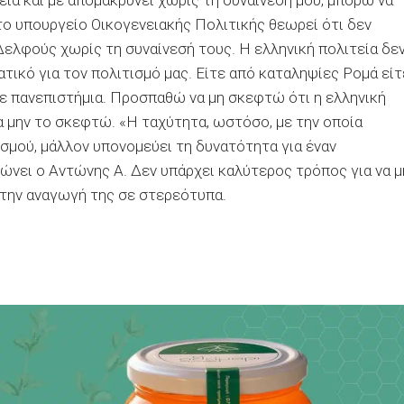
εία και με απομακρύνει χωρίς τη συναίνεσή μου, μπορώ να
το υπουργείο Οικογενειακής Πολιτικής θεωρεί ότι δεν
Δελφούς χωρίς τη συναίνεσή τους. Η ελληνική πολιτεία δε
τικό για τον πολιτισμό μας. Είτε από καταληψίες Ρομά είτ
ε πανεπιστήμια. Προσπαθώ να μη σκεφτώ ότι η ελληνική
α μην το σκεφτώ. «Η ταχύτητα, ωστόσο, με την οποία
ισμού, μάλλον υπονομεύει τη δυνατότητα για έναν
ώνει ο Αντώνης Α. Δεν υπάρχει καλύτερος τρόπος για να μ
 την αναγωγή της σε στερεότυπα.