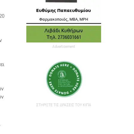
20
ν
Advertisement
ει
ών
ύν
ΣΤΗΡΙΞΤΕ ΤΙΣ ΔΡΑΣΕΙΣ ΤΟΥ ΚΙΠΑ
ν