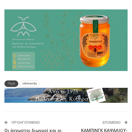
Πηγή
iefimerida
ΠΡΟΗΓΟΎΜΕΝΟ
ΕΠΌΜΕΝΟ
Οι άγνωστοι διωγμοί και οι
ΚΑΜΠΙΝΓΚ ΚΑΨΑΛΙΟΥ-