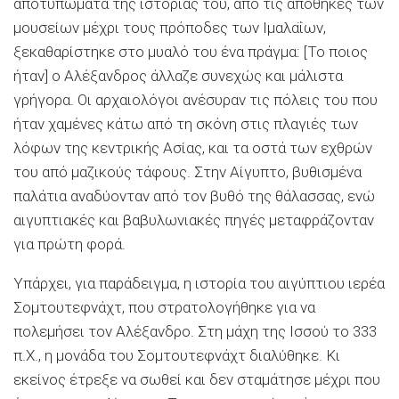
αποτυπώματα της ιστορίας του, από τις αποθήκες των
μουσείων μέχρι τους πρόποδες των Ιμαλαΐων,
ξεκαθαρίστηκε στο μυαλό του ένα πράγμα: [Το ποιος
ήταν] ο Αλέξανδρος άλλαζε συνεχώς και μάλιστα
γρήγορα. Οι αρχαιολόγοι ανέσυραν τις πόλεις του που
ήταν χαμένες κάτω από τη σκόνη στις πλαγιές των
λόφων της κεντρικής Ασίας, και τα οστά των εχθρών
του από μαζικούς τάφους. Στην Αίγυπτο, βυθισμένα
παλάτια αναδύονταν από τον βυθό της θάλασσας, ενώ
αιγυπτιακές και βαβυλωνιακές πηγές μεταφράζονταν
για πρώτη φορά.
Υπάρχει, για παράδειγμα, η ιστορία του αιγύπτιου ιερέα
Σομτουτεφνάχτ, που στρατολογήθηκε για να
πολεμήσει τον Αλέξανδρο. Στη μάχη της Ισσού το 333
π.Χ., η μονάδα του Σομτουτεφνάχτ διαλύθηκε. Κι
εκείνος έτρεξε να σωθεί και δεν σταμάτησε μέχρι που