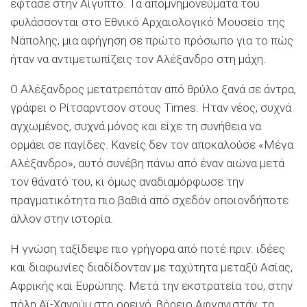
έφτασε στην Αίγυπτο. Τα απομνημονεύματά του
φυλάσσονται στο Εθνικό Αρχαιολογικό Μουσείο της
Νάπολης, μια αφήγηση σε πρώτο πρόσωπο για το πώς
ήταν να αντιμετωπίζεις τον Αλέξανδρο στη μάχη.
Ο Αλέξανδρος μετατρεπόταν από θρύλο ξανά σε άντρα,
γράφει ο Ρίτσαρντσον στους Times. Ηταν νέος, συχνά
αγχωμένος, συχνά μόνος και είχε τη συνήθεια να
ορμάει σε παγίδες. Κανείς δεν τον αποκαλούσε «Μέγα
Αλέξανδρο», αυτό συνέβη πάνω από έναν αιώνα μετά
τον θάνατό του, κι όμως αναδιαμόρφωσε την
πραγματικότητα πιο βαθιά από σχεδόν οποιονδήποτε
άλλον στην ιστορία.
Η γνώση ταξίδεψε πιο γρήγορα από ποτέ πριν: ιδέες
και διαφωνίες διαδίδονταν με ταχύτητα μεταξύ Ασίας,
Αφρικής και Ευρώπης. Μετά την εκστρατεία του, στην
πόλη Αϊ-Χανούμ στο ορεινό, βόρειο Αφγανιστάν, τα