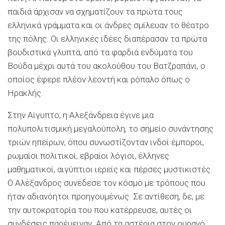
παιδιά άρχισαν να σχηματίζουν τα πρώτα τους
ελληνικά γράμματα και οι άνδρες σμίλευαν το θέατρο
της πόλης. Οι ελληνικές ιδέες διαπέρασαν τα πρώτα
βουδιστικά γλυπτά, από τα φαρδιά ενδύματα του
Βούδα μέχρι αυτά του ακολούθου του Βατζραπάνι, ο
οποίος έφερε πλέον λεοντή και ρόπαλο όπως ο
Ηρακλής.
Στην Αίγυπτο, η Αλεξάνδρεια έγινε μια
πολυπολιτισμική μεγαλούπολη, το σημείο συνάντησης
τριών ηπείρων, όπου συνωστίζονταν ινδοί έμποροι,
ρωμαίοι πολιτικοί, εβραίοι λόγιοι, έλληνες
μαθηματικοί, αιγύπτιοι ιερείς και πέρσες μυστικιστές.
Ο Αλέξανδρος συνέδεσε τον κόσμο με τρόπους που
ήταν αδιανόητοι προηγουμένως. Σε αντίθεση, δε, με
την αυτοκρατορία του που κατέρρευσε, αυτές οι
συνδέσεις παρέμειναν. Από τα αστέρια στον ουρανό,