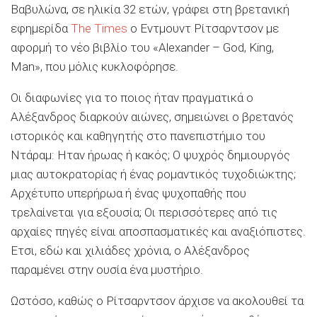
Βαβυλώνα, σε ηλικία 32 ετών, γράφει στη βρετανική
εφημερίδα
The Times
o Εντμουντ Ρίτσαρντσον με
αφορμή το νέο βιβλίο του «Alexander – God, King,
Man», που μόλις κυκλοφόρησε.
Οι διαφωνίες για το ποιος ήταν πραγματικά ο
Αλέξανδρος διαρκούν αιώνες, σημειώνει ο βρετανός
ιστορικός και καθηγητής στο πανεπιστήμιο του
Ντάραμ: Ηταν ήρωας ή κακός; Ο ψυχρός δημιουργός
μιας αυτοκρατορίας ή ένας ρομαντικός τυχοδιώκτης;
Αρχέτυπο υπερήρωα ή ένας ψυχοπαθής που
τρελαίνεται για εξουσία; Οι περισσότερες από τις
αρχαίες πηγές είναι αποσπασματικές και αναξιόπιστες.
Ετσι, εδώ και χιλιάδες χρόνια, ο Αλέξανδρος
παραμένει στην ουσία ένα μυστήριο.
Ωστόσο, καθώς ο Ρίτσαρντσον άρχισε να ακολουθεί τα