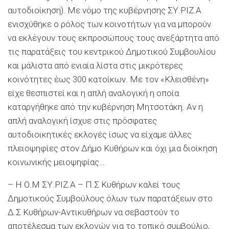
αυτοδιοίκηση). Με νόμο της κυβέρνησης ΣΥ.ΡΙΖ.Α
ενισχύθηκε ο ρόλος των κοινοτήτων για να μπορούν
να εκλέγουν τους εκπροσώπους τους ανεξάρτητα από
τις παρατάξεις του κεντρικού Δημοτικού Συμβουλίου
και μάλιστα από ενιαία λίστα στις μικρότερες
κοινότητες έως 300 κατοίκων. Με τον «Κλεισθένη»
είχε θεσπιστεί και η απλή αναλογική η οποία
καταργήθηκε από την κυβέρνηση Μητσοτάκη. Αν η
απλή αναλογική ίσχυε στις πρόσφατες
αυτοδιοικητικές εκλογές ίσως να είχαμε άλλες
πλειοψηφίες στον Δήμο Κυθήρων και όχι μια διοίκηση
κοινωνικής μειοψηφίας…
– Η Ο.Μ ΣΥ.ΡΙΖ.Α – Π.Σ Κυθήρων καλεί τους
Δημοτικούς Συμβούλους όλων των παρατάξεων στο
Δ.Σ Κυθήρων-Αντικυθήρων να σεβαστούν το
αποτέλεσμα των εκλογών για το τοπικό συμβούλιο,