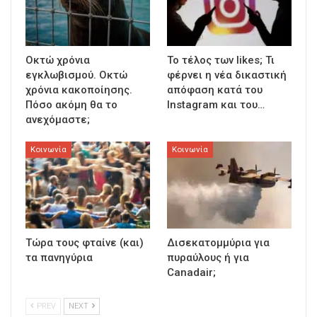
Οκτώ χρόνια
To τέλος των likes; Τι
εγκλωβισμού. Οκτώ
φέρνει η νέα δικαστική
χρόνια κακοποίησης.
απόφαση κατά του
Πόσο ακόμη θα το
Instagram και του…
ανεχόμαστε;
Κοινωνία
Κοινωνία
Τώρα τους φταίνε (και)
Δισεκατομμύρια για
τα πανηγύρια
πυραύλους ή για
Canadair;
PREV
NEXT