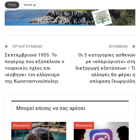
Πηγή
travel.gr
ΠΡΟΗΓΟΎΜΕΝΟ
ΕΠΌΜΕΝΟ
Σεπτεμβριανά 1955: Το
Οι 5 κατηγορίες ασθενών
πογκρόμ που εξαπέλυσε ο
με «απεριόριστο» στη
τουρκικός όχλος και
διεξαγωγή εξετάσεων – Τι
«έσβησε» τον ελληνισμό
αλλαγές θα φέρει η
της Κωνσταντινούπολης
απόφαση Γεωργιάδη
Μπορεί επίσης να σας αρέσει
Κοινωνία
Κοινωνία