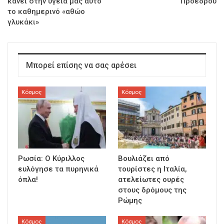
κάνει στην υγεία μας αυτό
Προέδρου
το καθημερινό «αθώο
γλυκάκι»
Μπορεί επίσης να σας αρέσει
Κόσμος
Κόσμος
Ρωσία: Ο Κύριλλος
Βουλιάζει από
ευλόγησε τα πυρηνικά
τουρίστες η Ιταλία,
όπλα!
ατελείωτες ουρές
στους δρόμους της
Ρώμης
Κόσμος
Κόσμος