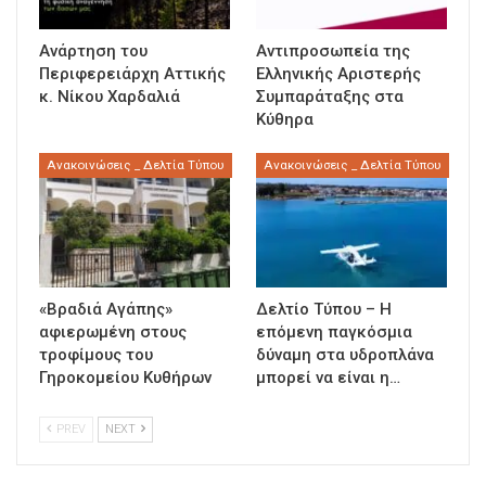
Ανάρτηση του
Αντιπροσωπεία της
Περιφερειάρχη Αττικής
Ελληνικής Αριστερής
κ. Νίκου Χαρδαλιά
Συμπαράταξης στα
Κύθηρα
Ανακοινώσεις _ Δελτία Τύπου
Ανακοινώσεις _ Δελτία Τύπου
«Βραδιά Αγάπης»
Δελτίο Τύπου – Η
αφιερωμένη στους
επόμενη παγκόσμια
τροφίμους του
δύναμη στα υδροπλάνα
Γηροκομείου Κυθήρων
μπορεί να είναι η…
PREV
NEXT