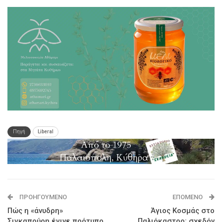
Πηγή
Liberal
ΠΡΟΗΓΟΎΜΕΝΟ
ΕΠΌΜΕΝΟ
Πώς η «άνυδρη»
Άγιος Κοσμάς στο
Σιγκαπούρη έγινε πρότυπο
Παλιόκαστρο: σχεδόν