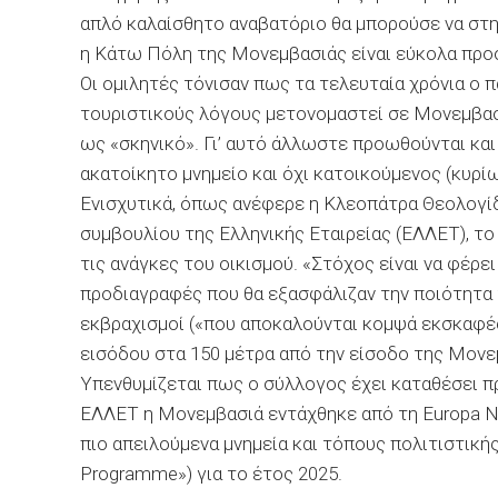
απλό καλαίσθητο αναβατόριο θα μπορούσε να στηθ
η Κάτω Πόλη της Μονεμβασιάς είναι εύκολα προσ
Οι ομιλητές τόνισαν πως τα τελευταία χρόνια ο π
τουριστικούς λόγους μετονομαστεί σε Μονεμβασ
ως «σκηνικό». Γι’ αυτό άλλωστε προωθούνται και
ακατοίκητο μνημείο και όχι κατοικούμενος (κυρί
Ενισχυτικά, όπως ανέφερε η Κλεοπάτρα Θεολογίδ
συμβουλίου της Ελληνικής Εταιρείας (ΕΛΛΕΤ), το
τις ανάγκες του οικισμού. «Στόχος είναι να φέρε
προδιαγραφές που θα εξασφάλιζαν την ποιότητα τ
εκβραχισμοί («που αποκαλούνται κομψά εκσκαφές,
εισόδου στα 150 μέτρα από την είσοδο της Μονε
Υπενθυμίζεται πως ο σύλλογος έχει καταθέσει π
ΕΛΛΕΤ η Μονεμβασιά εντάχθηκε από τη Europa N
πιο απειλούμενα μνημεία και τόπους πολιτιστικ
Programme») για το έτος 2025.