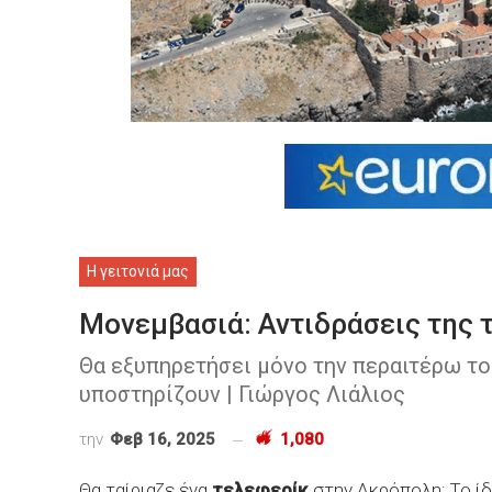
Η γειτονιά μας
Μονεμβασιά: Αντιδράσεις της τ
Θα εξυπηρετήσει μόνο την περαιτέρω το
υποστηρίζουν | Γιώργος Λιάλιος
την
Φεβ 16, 2025
1,080
Θα ταίριαζε ένα
τελεφερίκ
στην Ακρόπολη; Το ίδ