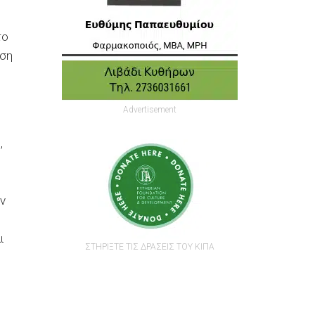
το
ηση
Advertisement
,
ν
ι
ΣΤΗΡΙΞΤΕ ΤΙΣ ΔΡΑΣΕΙΣ ΤΟΥ ΚΙΠΑ