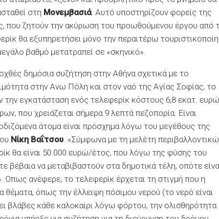
τασταθεί στη
Μονεμβασιά
. Αυτό υποστηρίζουν φορείς της
είς, που ζητούν την ακύρωση του προωθούμενου έργου από 
φερίκ θα εξυπηρετήσει μόνο την περαιτέρω τουριστικοποί
 μεγάλο βαθμό μετατραπεί σε «σκηνικό».
χθές δημόσια συζήτηση στην Αθήνα σχετικά με το
ιμότητα στην Ανω Πόλη και στον ναό της Αγίας Σοφίας, το
ν την εγκατάσταση ενός τελεφερίκ κόστους 6,8 εκατ. ευρώ
ρων, που χρειάζεται σήμερα 9 λεπτά πεζοπορία. Είναι
οδιζόμενα άτομα είναι πρόσχημα λόγω του μεγέθους της
γου
Νίκη Βαΐτσου
. «Σύμφωνα με τη μελέτη περιβαλλοντικώ
ίκ θα είναι 50.000 ευρώ/έτος, που λόγω της φύσης του
τε βέβαια να μεταβιβαστούν στα δημοτικά τέλη, οπότε είνα
. Οπως ανέφερε, το τελεφερίκ έρχεται τη στιγμή που η
 θέματα, όπως την έλλειψη πόσιμου νερού (το νερό είναι
ει βλάβες κάθε καλοκαίρι λόγω φόρτου, την ολισθηρότητα
ρόνια υπήρξε μια συζήτηση για τη διεύρυνση του δρόμου