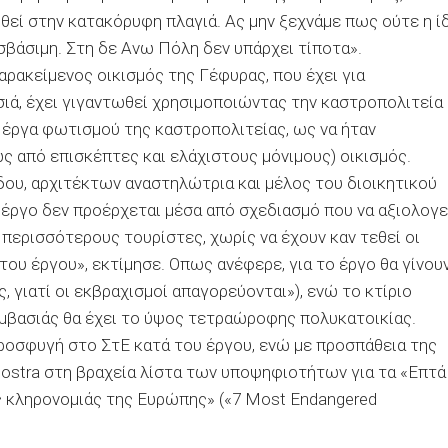
εί στην κατακόρυφη πλαγιά. Ας μην ξεχνάμε πως ούτε η ί
βάσιμη. Στη δε Aνω Πόλη δεν υπάρχει τίποτα».
αρακείμενος οικισμός της Γέφυρας, που έχει για
ιά, έχει γιγαντωθεί χρησιμοποιώντας την καστροπολιτεία
 έργα φωτισμού της καστροπολιτείας, ως να ήταν
ως από επισκέπτες και ελάχιστους μόνιμους) οικισμός.
ου, αρχιτέκτων αναστηλώτρια και μέλος του διοικητικού
 έργο δεν προέρχεται μέσα από σχεδιασμό που να αξιολογε
ι περισσότερους τουρίστες, χωρίς να έχουν καν τεθεί οι
ου έργου», εκτίμησε. Οπως ανέφερε, για το έργο θα γίνου
 γιατί οι εκβραχισμοί απαγορεύονται»), ενώ το κτίριο
μβασιάς θα έχει το ύψος τετραώροφης πολυκατοικίας.
ροσφυγή στο ΣτΕ κατά του έργου, ενώ με προσπάθεια της
ostra στη βραχεία λίστα των υποψηφιοτήτων για τα «Επτά
ής κληρονομιάς της Ευρώπης» («7 Most Endangered