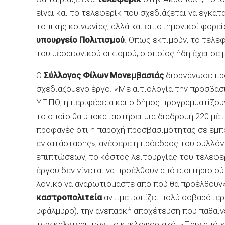
είναι και το τελεφερίκ που σχεδιάζεται να εγκα
τοπικής κοινωνίας, αλλά και επιστημονικοί φορ
υπουργείο Πολιτισμού
. Οπως εκτιμούν, το τελε
του μεσαιωνικού οικισμού, ο οποίος ήδη έχει σε
Ο
Σύλλογος Φίλων Μονεμβασιάς
διοργάνωσε προ
σχεδιαζόμενο έργο. «Με αιτιολογία την προσβασ
ΥΠΠΟ, η περιφέρεια και ο δήμος προγραμματίζου
το οποίο θα υποκαταστήσει μια διαδρομή 220 μέτ
προφανές ότι η παροχή προσβασιμότητας σε εμπ
εγκατάστασης», ανέφερε η πρόεδρος του συλλό
επιπτώσεων, το κόστος λειτουργίας του τελεφερ
έργου δεν γίνεται να προέλθουν από εισιτήριο ού
λογικό να αναρωτιόμαστε από πού θα προέλθουν»
καστροπολιτεία
αντιμετωπίζει πολύ σοβαρότερα
υφάλμυρο), την ανεπαρκή αποχέτευση που παθαίν
των καλντεριμιών, το κυκλοφοριακό. «Πριν από χ