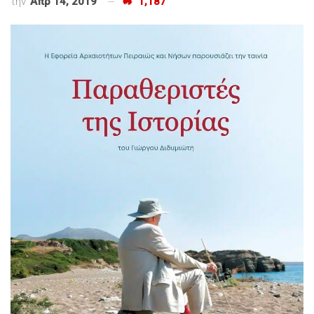
την
Απρ 14, 2019
1,187