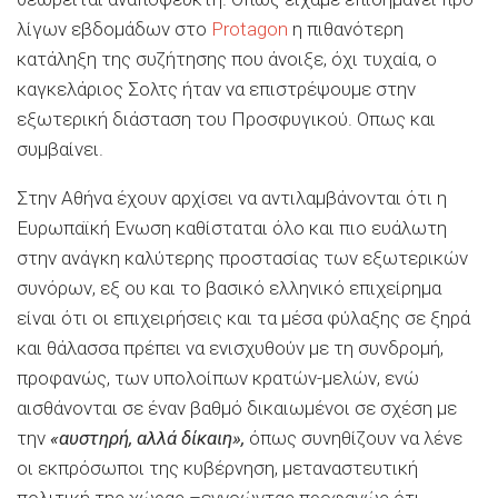
λίγων εβδομάδων στο
Ρrotagon
η πιθανότερη
κατάληξη της συζήτησης που άνοιξε, όχι τυχαία, ο
καγκελάριος Σολτς ήταν να επιστρέψουμε στην
εξωτερική διάσταση του Προσφυγικού. Οπως και
συμβαίνει.
Στην Αθήνα έχουν αρχίσει να αντιλαμβάνονται ότι η
Ευρωπαϊκή Ενωση καθίσταται όλο και πιο ευάλωτη
στην ανάγκη καλύτερης προστασίας των εξωτερικών
συνόρων, εξ ου και το βασικό ελληνικό επιχείρημα
είναι ότι οι επιχειρήσεις και τα μέσα φύλαξης σε ξηρά
και θάλασσα πρέπει να ενισχυθούν με τη συνδρομή,
προφανώς, των υπολοίπων κρατών-μελών, ενώ
αισθάνονται σε έναν βαθμό δικαιωμένοι σε σχέση με
την
«αυστηρή, αλλά δίκαιη»,
όπως συνηθίζουν να λένε
οι εκπρόσωποι της κυβέρνηση, μεταναστευτική
πολιτική της χώρας –εννοώντας προφανώς ότι