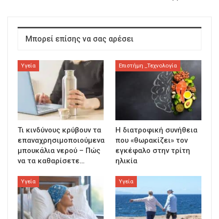
Μπορεί επίσης να σας αρέσει
Υγεία
Επιστήμη _Τεχνολογία
Τι κινδύνους κρύβουν τα
Η διατροφική συνήθεια
επαναχρησιμοποιούμενα
που «θωρακίζει» τον
μπουκάλια νερού – Πώς
εγκέφαλο στην τρίτη
να τα καθαρίσετε…
ηλικία
Υγεία
Υγεία