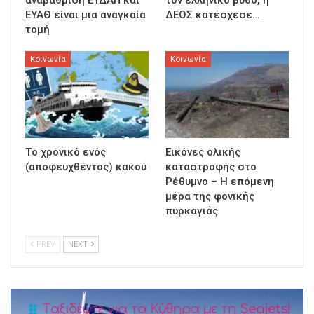
αναβάθμιση ΕΥΔΑΠ και
τον ελληνικό βυθό, η
ΕΥΑΘ είναι μια αναγκαία
ΔΕΟΣ κατέσχεσε…
τομή
Κοινωνία
Κοινωνία
Τo χρονικό ενός
Εικόνες ολικής
(αποφευχθέντος) κακού
καταστροφής στο
Ρέθυμνο – Η επόμενη
μέρα της φονικής
πυρκαγιάς
PREV
NEXT