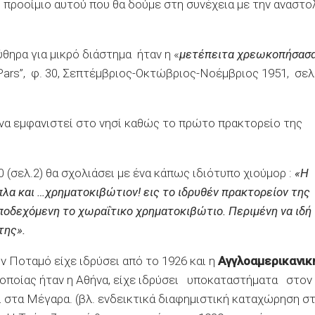
 προοίμιο αυτού που θα δούμε στη συνέχεια με την αναστο
θηρα για μικρό διάστημα ήταν η «
μετέπειτα χρεωκοπήσασ
ra Pars”, φ. 30, Σεπτέμβριος-Οκτώβριος-Νοέμβριος 1951, σελ
να εμφανιστεί στο νησί καθώς το πρώτο πρακτορείο της
 (σελ.2) θα σχολιάσει με ένα κάπως ιδιότυπο χιούμορ :
«Η
α και …χρηματοκιβώτιον! εις το ιδρυθέν πρακτορείον της
ποδεχόμενη το χωραΐτικο χρηματοκιβώτιο. Περιμένη να ιδή
της».
 Ποταμό είχε ιδρύσει από το 1926 και η
Αγγλοαμερικανικ
ς οποίας ήταν η Αθήνα, είχε ιδρύσει υποκαταστήματα στον
αι στα Μέγαρα. (βλ. ενδεικτικά διαφημιστική καταχώρηση σ