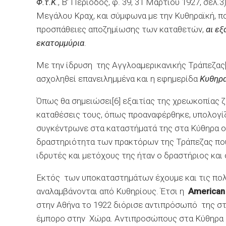
Φ.τ.Κ
., Β’ Περίοδος, φ. 39, 31 Μαρτίου 1927, σελ
Μεγάλου Κραχ, και σύμφωνα με την Κυθηραϊκή, πο
προσπάθειες αποζημίωσης των καταθετών,
αι εξ
εκατομμύρια
.
Με την ίδρυση της Αγγλοαμερικανικής Τράπεζας[
ασχοληθεί επανειλημμένα και η εφημερίδα
Κυθηρα
Όπως θα σημειώσει[6] εξαιτίας της χρεωκοπίας ζ
καταθέσεις τους, όπως προαναφέρθηκε, υπολογίζο
συγκέντρωνε στα καταστήματά της στα Κύθηρα ού
δραστηριότητα των πρακτόρων της Τράπεζας που 
ιδρυτές και μετόχους της ήταν ο δραστήριος κα
Εκτός των υποκαταστημάτων έχουμε και τις πο
αναλαμβάνονται από Κυθηρίους. Έτσι η
American
στην Αθήνα το 1922 διόρισε αντιπρόσωπό της στ
έμπορο στην Χώρα. Αντιπροσώπους στα Κύθηρα 