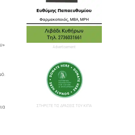
υ»
Advertisement
μό.
ΣΤΗΡΙΞΤΕ ΤΙΣ ΔΡΑΣΕΙΣ ΤΟΥ ΚΙΠΑ
ια