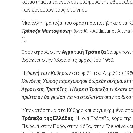
καταστήματα να ανοίγουν μία φορά την εβδομάδα,
των εργασιών τους στο νησί.
Μια άλλη τράπεζα που δραστηριοποιήθηκε στα Κύ
Τράπεζα Μανταφούνη
»
(
Φ.τ.Κ.
, «Audiatur et Alte
1).
Όσον αφορά στην
Αγροτική Τράπεζα
θα αργήσει 
ιδρύεται στην Χώρα στις αρχές του 1950.
Η
Φωνή των Κυθήρων
στο φ.21 του Απριλίου 1950
Κοινότης Χώρας παρεχώρησε δωρεάν οίκημα, έπιπλ
Αγροτικής Τραπέζης. Ήξερε η Τράπεζα τι έκανε α
πρώτα αν θα γεμίση για να στείλη κατόπιν το δικό 
Υποκατάστημα στα Κύθηρα και συγκεκριμένα στον
Τράπεζα της Ελλάδος
. Η ίδια Τράπεζα, έδρα τη
Πειραιά, στην Πάρο, στην Νάξο, στην Ελευσίνα κ