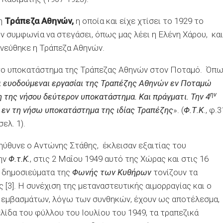
 η
Τράπεζα Αθηνών,
η οποία και είχε χτίσει το 1929 το
 συμφωνία να στεγάσει, όπως μας λέει η Ελένη Χάρου, και
ωνεύθηκε η Τράπεζα Αθηνών.
ώτο υποκατάστημα της Τράπεζας Αθηνών στον Ποταμό. Όπ
ι ευοδούμεναι εργασίαι της Τραπέζης Αθηνών εν Ποταμώ
ην
 της νήσου δεύτερον υποκατάστημα. Και πράγματι. Την 4
 εν τη νήσω υποκατάστημα της ιδίας Τραπέζης
». (
Φ.Τ.Κ
., φ.3
ελ. 1).
ηύθυνε ο Αντώνης Στάθης, έκλεισαν εξαιτίας του
την
Φ.τ.Κ.
, στις 2 Μαΐου 1949 αυτό της Χώρας και στις 16
 δημοσιεύματα της
Φωνής των Κυθήρων
τονίζουν τα
3]. Η συνέχιση της μεταναστευτικής αιμορραγίας και ο
 εμβασμάτων, λόγω των συνθηκών, έχουν ως αποτέλεσμα,
λίδα του φύλλου του Ιουλίου του 1949, τα τραπεζικά