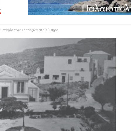
ην ιστορία των Τραπεζών στα Κύθηρα