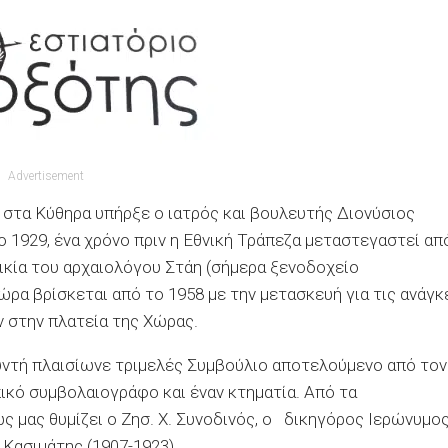
Advertisement
στα Κύθηρα υπήρξε ο ιατρός και βουλευτής Διονύσιος
ο 1929, ένα χρόνο πριν η Εθνική Τράπεζα μεταστεγαστεί απ
ικία του αρχαιολόγου Στάη (σήμερα ξενοδοχείο
ώρα βρίσκεται από το 1958 με την μετασκευή για τις ανάγκ
 στην πλατεία της Χώρας.
υντή πλαισίωνε τριμελές Συμβούλιο αποτελούμενο από τον
κό συμβολαιογράφο και έναν κτηματία. Από τα
ς μας θυμίζει ο Ζησ. Χ. Συνοδινός, ο δικηγόρος Ιερώνυμο
 Κασιμάτης (1907-1923).