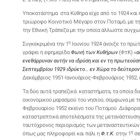
Υποκατάστημα στα Κύθηρα είχε από το 1924 και
τριώροφο Κοινοτικό Μέγαρο στον Ποταμό, με την
την Εθνική Τράπεζα με την οποία άλλωστε συγχ
η
Συγκεκριμένα την 1
Ιουνίου 1924 άνοιξε το πρ
γράφει η εφημερίδα
Φωνή των Κυθήρων
(ΦτΚ) «
α
ενεθάρρυναν αυτήν να ιδρύση και εν τη πρωτεούση
Σεπτεμβρίου 1929 ιδρύετο… εν Χώρα το δεύτερον
Δεκέμβριος 1951-Ιανουάριος-Φεβρουάριος 1952, σ
Τα δύο αυτά τραπεζικά καταστήματα, τα οποία δι
οικονομικού μαρασμού του νησιού, σύμφωνα με 
Φεβρουαρίου 1952 εκείνο του Ποταμού. Διάφορα
καταστρεπτικά αποτελέσματα της μετανάστευσης [
ταυτόχρονος περιορισμός των μεταναστευτικών
η
όπως μας πληροφορεί και πάλι η
Φ.τ.Κ.
στην 1
σε