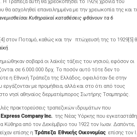
.3). Η Τράπεζα αυτή θα χρεοκοπήσει το 1929, χρονιά του
υ θα ασχοληθεί επανειλημμένα με την χρεωκοπία της και τ
ανεμισθείσαι Κυθηραϊκαί καταθέσεις φθάνουν τα 6
4] στον Ποταμό, καθώς και την πτώχευσή της το 1929[5] 
ϊκή
.
ημιώθηκαν σοβαρά οι λαϊκές τάξεις του νησιού, εφόσον οι
νται σε 6.000.000 δρχ. Το ποσόν αυτό τότε δεν το
τε η Εθνική Τράπεζα της Ελλάδος, οφειλόταν δε στην
εργάζονταν με προμήθεια, αλλά και στο ότι από τους
ι στο νησί αθηναίος δερματέμπορος Σωτήρης Τσαμπηράς.
λλές πρακτορεύσεις τραπεζικών ιδρυμάτων που
Express
Company
Inc
.
της Νέας Υόρκης που εγκαταστάθ
α Κύθηρα από τον Δεκέμβριο του 1922 τον Ιωαν. Δαπόντε,
είχαν επίσης η
Τράπεζα
Εθνικής Οικονομίας
επίσης τον Ι