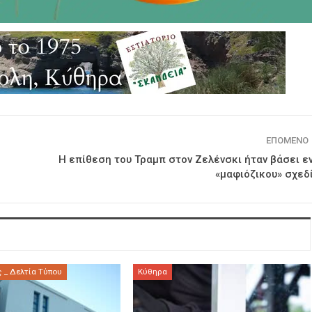
ΕΠΌΜΕΝΟ
Η επίθεση του Τραμπ στον Ζελένσκι ήταν βάσει ε
«μαφιόζικου» σχεδ
 _ Δελτία Τύπου
Κύθηρα