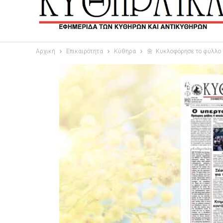
Αρχική
Επικαιρότητα
Κύθηρα
🌼 Κυκλοφόρησε το φύλλο 