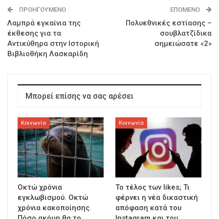
ΠΡΟΗΓΟΎΜΕΝΟ
ΕΠΌΜΕΝΟ
Λαμπρά εγκαίνια της
Πολυεθνικές εστίασης –
έκθεσης για τα
σουβλατζίδικα
Αντικύθηρα στην Ιστορική
σημειώσατε «2»
Βιβλιοθήκη Λασκαρίδη
Μπορεί επίσης να σας αρέσει
Κοινωνία
Κοινωνία
Οκτώ χρόνια
To τέλος των likes; Τι
εγκλωβισμού. Οκτώ
φέρνει η νέα δικαστική
χρόνια κακοποίησης.
απόφαση κατά του
Πόσο ακόμη θα το
Instagram και του…