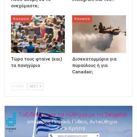
ανεχόμαστε;
Κοινωνία
Κοινωνία
Τώρα τους φταίνε (και)
Δισεκατομμύρια για
τα πανηγύρια
πυραύλους ή για
Canadair;
PREV
NEXT