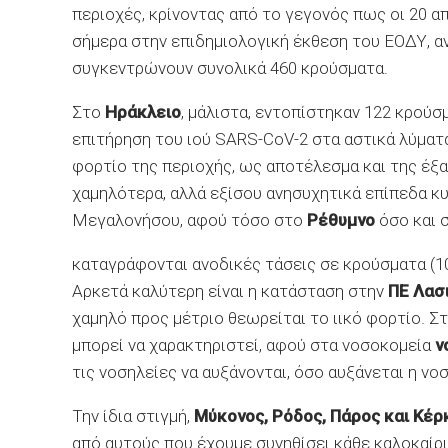
περιοχές, κρίνοντας από το γεγονός πως οι 20 α
σήμερα στην επιδημιολογική έκθεση του ΕΟΔΥ, α
συγκεντρώνουν συνολικά 460 κρούσματα.
Στο
Ηράκλειο
, μάλιστα, εντοπίστηκαν 122 κρού
επιτήρηση του ιού SARS-CoV-2 στα αστικά λύματ
φορτίο της περιοχής, ως αποτέλεσμα και της έξ
χαμηλότερα, αλλά εξίσου ανησυχητικά επίπεδα κυ
Μεγαλονήσου, αφού τόσο στο
Ρέθυμνο
όσο και 
καταγράφονται ανοδικές τάσεις σε κρούσματα (104
Αρκετά καλύτερη είναι η κατάσταση στην
ΠΕ Λασ
χαμηλό προς μέτριο θεωρείται το ιικό φορτίο. Στ
μπορεί να χαρακτηριστεί, αφού στα νοσοκομεία
ν
τις νοσηλείες να αυξάνονται, όσο αυξάνεται η νο
Την ίδια στιγμή,
Μύκονος, Ρόδος, Πάρος και Κέρ
από αυτούς που έχουμε συνηθίσει κάθε καλοκαίρι