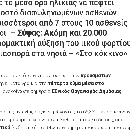
ε το μέσο όρο ηλικίας να πέφτει
οσοστό διασωληνωμένων ασθενών
ισσότεροι από 7 στους 10 ασθενείς
νοι –
Σύψας: Ακόμη και 20.000
ομακτική αύξηση του ιικού φορτίο
διασπορά στα νησιά – «Στο κόκκινο»
ων των ειδικών για εκτόξευση των
κρουσμάτων
δηγεί κατά γράμμα στο
τέταρτο κύμα
μέσα στο
ου ανακοίνωσε σήμερα ο
Εθνικός Οργανισμός Δημόσιας
τρο της αγωνίας συγκεντρώνοντας το 65,3% των σημερινώ
τα κρούσματα να ανησυχεί βαθύτατα τους ειδικούς, οι οπο
ντικά
(ενδεικτικά, το 9,4% των σημερινών κρουσμάτων αφο