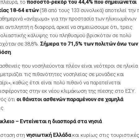
 πλευρά, το
ποσοστό-ρεκόρ του 44,4% που σημειώνεται
ίας 18-64 ετών
(58 από τους 133 συνολικά) αποτελεί την 
αθημερινά «ανάχωμα» για την προστασία των ηλικιωμένων
ει αντιληπτή η διαφορά, αρκεί να σημειώσουμε ότι, τρεις
μβολιαστικής κάλυψης του πληθυσμού βρισκόταν σε πολύ
ρχόταν σε 38,8%.
Σήμερα το 71,5% των πολιτών άνω των
 δόση
.
 ασθενείς που νοσηλεύονται πλέον είναι νεότεροι σε ηλικία
μετριάζει τις πιθανότητες νοσηλείας σε μονάδες και
ίρι», καθώς έτσι είναι πολύ πιθανό να παρατείνεται
εισφέροντας στην εκ νέου κλιμάκωση της πίεσης στο ΕΣΥ.
νός ότι
οι θάνατοι ασθενών παραμένουν σε χαμηλά
ς.
κλειο – Εντείνεται η διασπορά στα νησιά
άσταση στη
νησιωτική Ελλάδα
και κυρίως στις τουριστικέ