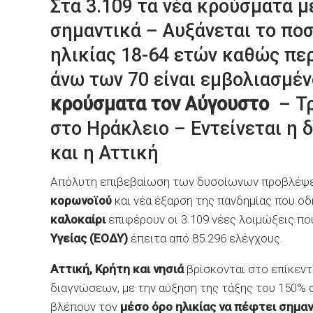
Στα 3.109 τα νέα κρούσματα μ
σημαντικά – Αυξάνεται το π
ηλικίας 18-64 ετών καθώς περ
άνω των 70 είναι εμβολιασμέ
κρούσματα τον Αύγουστο
– Τρ
στο Ηράκλειο – Εντείνεται η 
και η Αττική
Απόλυτη επιβεβαίωση των δυσοίωνων προβλέψε
κορωνοϊού
και νέα έξαρση της πανδημίας που ο
καλοκαίρι
επιφέρουν οι 3.109 νέες λοιμώξεις π
Υγείας (ΕΟΔΥ)
έπειτα από 85.296 ελέγχους.
Αττική, Κρήτη και νησιά
βρίσκονται στο επίκεν
διαγνώσεων, με την αύξηση της τάξης του 150% σ
βλέπουν τον
μέσο όρο ηλικίας να πέφτει σημα