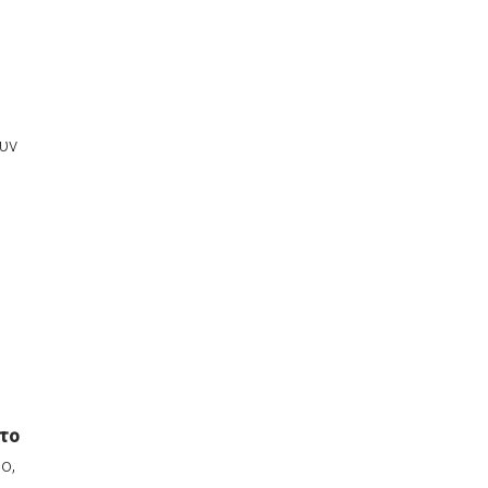
υν
το
ο,