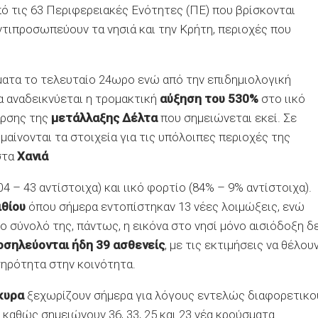
πό τις 63 Περιφερειακές Ενότητες (ΠΕ) που βρίσκονται
ντιπροσωπεύουν τα νησιά και την Κρήτη, περιοχές που
σματα το τελευταίο 24ωρο ενώ από την επιδημιολογική
α αναδεικνύεται η τρομακτική
αύξηση του 530%
στο ιικό
αρσης της
μετάλλαξης Δέλτα
που σημειώνεται εκεί. Σε
μαίνονται τα στοιχεία για τις υπόλοιπες περιοχές της
στα
Χανιά
 – 43 αντίστοιχα) και ιικό φορτίο (84% – 9% αντίστοιχα).
ιθίου
όπου σήμερα εντοπίστηκαν 13 νέες λοιμώξεις, ενώ
ο σύνολό της, πάντως, η εικόνα στο νησί μόνο αισιόδοξη δ
οσηλεύονται ήδη 39 ασθενείς
, με τις εκτιμήσεις να θέλου
σηρότητα στην κοινότητα.
κυρα
ξεχωρίζουν σήμερα για λόγους εντελώς διαφορετικο
 καθώς σημειώνουν 36, 33, 25 και 23 νέα κρούσματα