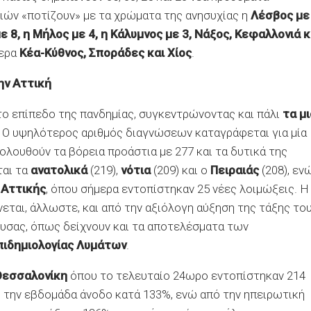
σιών «ποτίζουν» με τα χρώματα της ανησυχίας η
Λέσβος με
με 8, η Μήλος με 4, η Κάλυμνος με 3, Νάξος, Κεφαλλονιά κ
μερα
Κέα-Κύθνος, Σποράδες και Χίος
.
ην Αττική
ο επίπεδο της πανδημίας, συγκεντρώνοντας και πάλι
τα μ
. Ο υψηλότερος αριθμός διαγνώσεων καταγράφεται για μία
κολουθούν τα βόρεια προάστια με 277 και τα δυτικά της
ται τα
ανατολικά
(219),
νότια
(209) και ο
Πειραιάς
(208), εν
 Αττικής
, όπου σήμερα εντοπίστηκαν 25 νέες λοιμώξεις. Η
ται, άλλωστε, και από την αξιόλογη αύξηση της τάξης το
υσας, όπως δείχνουν και τα αποτελέσματα των
πιδημιολογίας Λυμάτων
.
Θεσσαλονίκη
όπου το τελευταίο 24ωρο εντοπίστηκαν 214
ή την εβδομάδα άνοδο κατά 133%, ενώ από την ηπειρωτική