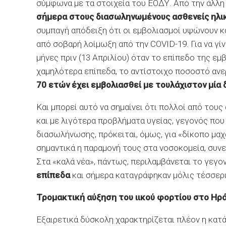
σύμφωνα με τα στοιχεία του ΕΟΔΥ. Από την άλλη
σήμερα στους διασωληνωμένους ασθενείς ηλικ
συμπαγή απόδειξη ότι οι εμβολιασμοί υψώνουν κ
από σοβαρή λοίμωξη από την COVID-19. Για να γίν
μήνες πριν (13 Απριλίου) όταν το επίπεδο της ε
χαμηλότερα επίπεδα, το αντίστοιχο ποσοστό ανε
70 ετών έχει εμβολιασθεί με τουλάχιστον μία
Και μπορεί αυτό να σημαίνει ότι πολλοί από τους
και με λιγότερα προβλήματα υγείας, γεγονός που 
διασωλήνωσης, πρόκειται, όμως, για «δίκοπο μαχα
σημαντικά η παραμονή τους στα νοσοκομεία, συν
Στα «καλά νέα», πάντως, περιλαμβάνεται το γεγο
επίπεδα
και σήμερα καταγράφηκαν μόλις τέσσερι
Τρομακτική αύξηση του ιικού φορτίου στο Ηρά
Εξαιρετικά δύσκολη χαρακτηρίζεται πλέον η κατ