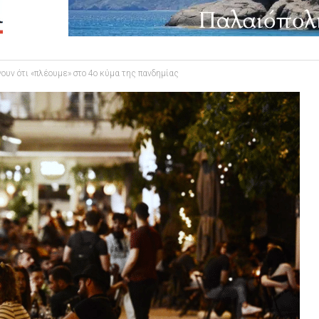
ουν ότι «πλέουμε» στο 4ο κύμα της πανδημίας