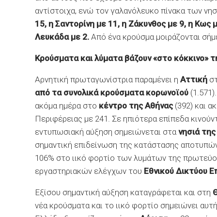
αντίστοιχα, ενώ τον γαλανόλευκο πίνακα των νη
15, η Σαντορίνη με 11, η Ζάκυνθος με 9, η Κως 
Λευκάδα με 2.
Από ένα κρούσμα μοιράζονται σή
Κρούσματα και λύματα βάζουν «στο κόκκινο» τ
Αρνητική πρωταγωνίστρια παραμένει η
Αττική
στ
από τα συνολικά κρούσματα κορωνοϊού
(1.571)
ακόμα ημέρα στο
κέντρο της Αθήνας
(392) και α
Περιφέρειας με 241. Σε ηπιότερα επίπεδα κινούν
εντυπωσιακή αύξηση σημειώνεται στα
νησιά της
σημαντική επιδείνωση της κατάστασης αποτυπώνε
106% στο ιικό φορτίο των λυμάτων της πρωτεύο
εργαστηριακών ελέγχων του
Εθνικού Δικτύου Ε
Εξίσου σημαντική αύξηση καταγράφεται και στη
νέα κρούσματα και το ιικό φορτίο σημειώνει αυτ