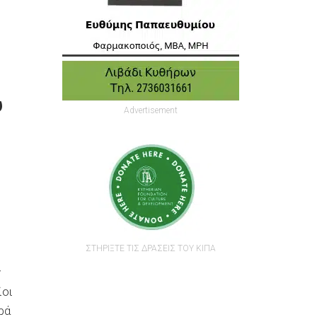
υ
Advertisement
ΣΤΗΡΙΞΤΕ ΤΙΣ ΔΡΑΣΕΙΣ ΤΟΥ ΚΙΠΑ
ν
ίοι
ρά