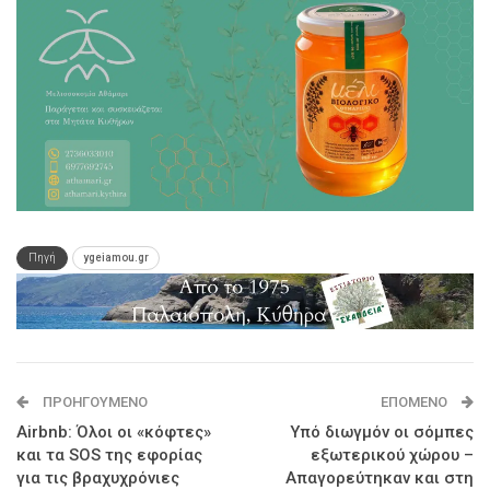
Πηγή
ygeiamou.gr
ΠΡΟΗΓΟΎΜΕΝΟ
ΕΠΌΜΕΝΟ
Airbnb: Όλοι οι «κόφτες»
Υπό διωγμόν οι σόμπες
και τα SOS της εφορίας
εξωτερικού χώρου –
για τις βραχυχρόνιες
Απαγορεύτηκαν και στη