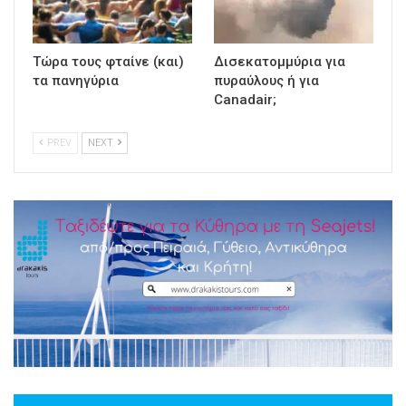
Τώρα τους φταίνε (και)
Δισεκατομμύρια για
τα πανηγύρια
πυραύλους ή για
Canadair;
PREV
NEXT