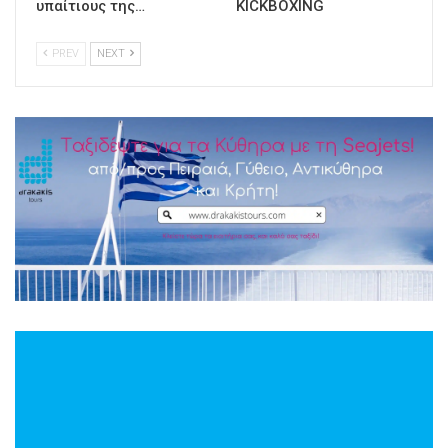
υπαίτιους της…
KICKBOXING
PREV
NEXT