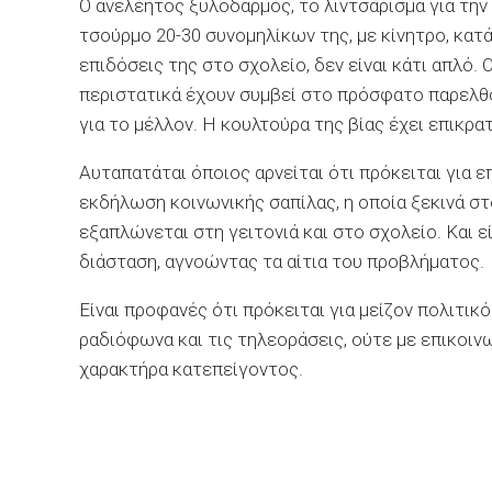
Ο ανελέητος ξυλοδαρμός, το λιντσάρισμα για την
τσούρμο 20-30 συνομηλίκων της, με κίνητρο, κατά
επιδόσεις της στο σχολείο, δεν είναι κάτι απλό.
περιστατικά έχουν συμβεί στο πρόσφατο παρελθ
για το μέλλον. Η κουλτούρα της βίας έχει επικρατ
Αυταπατάται όποιος αρνείται ότι πρόκειται για ε
εκδήλωση κοινωνικής σαπίλας, η οποία ξεκινά στο
εξαπλώνεται στη γειτονιά και στο σχολείο. Και ε
διάσταση, αγνοώντας τα αίτια του προβλήματος.
Είναι προφανές ότι πρόκειται για μείζον πολιτικό
ραδιόφωνα και τις τηλεοράσεις, ούτε με επικοινω
χαρακτήρα κατεπείγοντος.