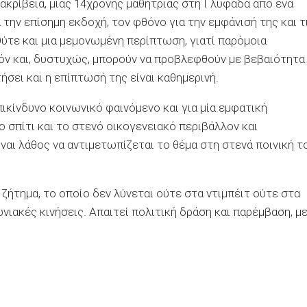
 ακρίβεια, μιας 14χρονης μαθήτριας στη Γλυφάδα από ένα
 την επίσημη εκδοχή, τον φθόνο για την εμφάνισή της και τ
 Ούτε και μια μεμονωμένη περίπτωση, γιατί παρόμοια
όν και, δυστυχώς, μπορούν να προβλεφθούν με βεβαιότητα
ήσει και η επίπτωσή της είναι καθημερινή.
πικίνδυνο κοινωνικό φαινόμενο και για μία εμφατική
 σπίτι και το στενό οικογενειακό περιβάλλον και
ίναι λάθος να αντιμετωπίζεται το θέμα στη στενά ποινική τ
 ζήτημα, το οποίο δεν λύνεται ούτε στα ντιμπέιτ ούτε στα
νιακές κινήσεις. Απαιτεί πολιτική δράση και παρέμβαση, μ