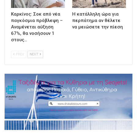
Καρκίνος: Σοκ από νέα
Η κατάλληλη ώρα για
παγκόσμια πρόβλεψη –
περπάτημα αν θέλετε
Αναμένεται αύξηση
να μειώσετε την πίεση
67%, θα νοσήσουν 1
στους…
PREV
NEXT