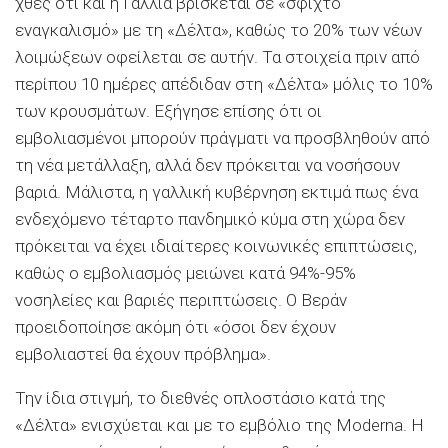
χθες ότι και η Γαλλία βρίσκεται σε «σφιχτό
εναγκαλισμό» με τη «Δέλτα», καθώς το 20% των νέων
λοιμώξεων οφείλεται σε αυτήν. Τα στοιχεία πριν από
περίπου 10 ημέρες απέδιδαν στη «Δέλτα» μόλις το 10%
των κρουσμάτων. Εξήγησε επίσης ότι οι
εμβολιασμένοι μπορούν πράγματι να προσβληθούν από
τη νέα μετάλλαξη, αλλά δεν πρόκειται να νοσήσουν
βαριά. Μάλιστα, η γαλλική κυβέρνηση εκτιμά πως ένα
ενδεχόμενο τέταρτο πανδημικό κύμα στη χώρα δεν
πρόκειται να έχει ιδιαίτερες κοινωνικές επιπτώσεις,
καθώς ο εμβολιασμός μειώνει κατά 94%-95%
νοσηλείες και βαριές περιπτώσεις. Ο Βεράν
προειδοποίησε ακόμη ότι «όσοι δεν έχουν
εμβολιαστεί θα έχουν πρόβλημα».
Την ίδια στιγμή, το διεθνές οπλοστάσιο κατά της
«Δέλτα» ενισχύεται και με το εμβόλιο της Moderna. Η