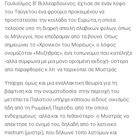
Γουλιέλμος Β’ Βιλλεαρδουίνος, έχτισε σε έναν λόφο
του Ταΰγετου ένα φρούριο προκειμένου να
προστατεύσει την κοιλάδα του Ευρώτα, η οποία
τελούσε υπό τη διαρκή απειλή σλαβικών φύλων, όπως
οι Μηλιγγοί, που επέδραμαν από τα βουνά. Οπως
σημειώνει το «Χρονικόν του Μορέως», ο λόφος
ονομαζόταν «Μυζηθράς», ένα τοπωνύμιο που κατέληξε
-αλλά σύμφωνα με μία μόνο ορισμένη εκδοχή- ύστερα
από παραφθορές κ.λπ. να περικοπεί σε Μυστράς.
Υπάρχει όμως και μια εναλλακτική θεωρία για τη
βάφτιση και την ονοματοδοσία: στην περιοχή του
μετέπειτα Παλατιού υπήρχε κάποιου είδους οικισμός
ήδη από τη Ρωμαϊκή Περίοδο, από την οποία
ενδεχομένως -αλλά και το πιθανότερο- ο Μυστράς να
απέκτησε το όνομά του, δηλαδή από το λατινικό
mistrum (μυστρί), που δήλωνε τόπο λατόμων και