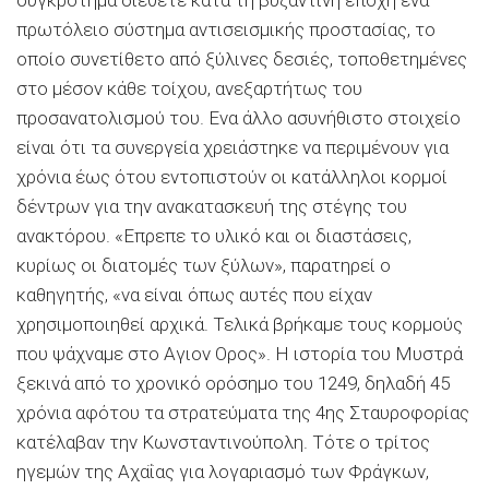
συγκρότημα διέθετε κατά τη βυζαντινή εποχή ένα
πρωτόλειο σύστημα αντισεισμικής προστασίας, το
οποίο συνετίθετο από ξύλινες δεσιές, τοποθετημένες
στο μέσον κάθε τοίχου, ανεξαρτήτως του
προσανατολισμού του. Ενα άλλο ασυνήθιστο στοιχείο
είναι ότι τα συνεργεία χρειάστηκε να περιμένουν για
χρόνια έως ότου εντοπιστούν οι κατάλληλοι κορμοί
δέντρων για την ανακατασκευή της στέγης του
ανακτόρου. «Επρεπε το υλικό και οι διαστάσεις,
κυρίως οι διατομές των ξύλων», παρατηρεί ο
καθηγητής, «να είναι όπως αυτές που είχαν
χρησιμοποιηθεί αρχικά. Τελικά βρήκαμε τους κορμούς
που ψάχναμε στο Αγιον Ορος». Η ιστορία του Μυστρά
ξεκινά από το χρονικό ορόσημο του 1249, δηλαδή 45
χρόνια αφότου τα στρατεύματα της 4ης Σταυροφορίας
κατέλαβαν την Κωνσταντινούπολη. Τότε ο τρίτος
ηγεμών της Αχαΐας για λογαριασμό των Φράγκων,