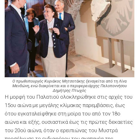
Ο πρωθυπουργός Κυριάκος Μητσοτάκης ξεναγείται από τη Λίνα
Μενδώνη, ενώ διακρίνεται και ο περιφερειάρχης Πελοποννήσου
Δημήτρης Πτωχός
Η μορφή του Παλατιού ολοκληρώθηκε στις αρχές του
15ου αιώνα με μεγάλης κλίμακας παρεμβάσεις, έως
ότου εγκαταλείφθηκε στη μοίρα του από τον 18ο
αιώνα και εξής, ουσιαστικά έως τις πρώτες δεκαετίες
του 20ού αιώνα, όταν ο ερειπιώνας του Μυστρά
προσέλκυσε το ενδιαφέρον του σκαπανέα της