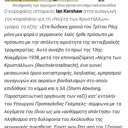
Επισήμανση των περιοχών όπου έγιναν αντισημιτικά επεισόδια
Ο κορυφαίος ιστορικός
Ian Kershaw
στην εισαγωγή
του κεφαλαίου για τη «Νύχτα των Κρυστάλλων»
γράφει τα εξής: «
Στα δώδεκα χρονιά του Τρίτου Ράιχ
μόνο μια φορά ο γερμανικός λαός ήρθε πρόσωπο με
πρόσωπο με την απόλυτη αγριότητα της αντιεβραϊκής
τρομοκρατίας. Αυτό συνέβη το πρωί της 10ης
Νοεμβρίου 1938, μετά την επονομαζόμενη «Νύχτα των
Κρυστάλλων» (Reichskristallnacht), ένα οιονεί
μεσαιωνικό όργιο καταστροφής, λεηλασίας, εμπρησμού
συναγωγών και ακραίων βανδαλισμών στο οποίο
επιδόθηκε το κόμμα και η SA (Sturm Abeilung,
Παραστρατιωτική οργάνωση των ναζί) κατ’ εντολήν
του Υπουργού Προπαγάνδας Γκέμπελς- σύμφωνα με τα
λεγόμενα του ίδιου ως μία «αυθόρμητη απάντηση» του
πληθυσμού στη δολοφονία του Ακόλουθου της
γερμανικής πρεσβείας, Ερνστ φομ Ρατ από τον 17χρονο