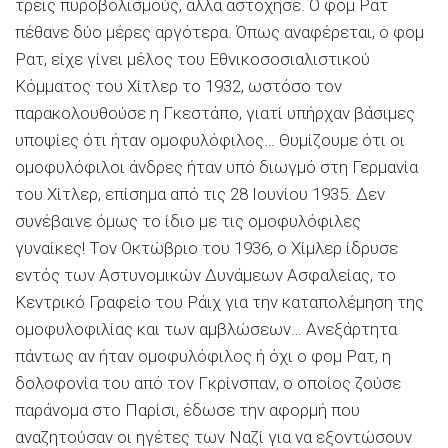
τρεις πυροβολισμούς, αλλά αστόχησε. Ο φομ Ρατ
πέθανε δύο μέρες αργότερα. Όπως αναφέρεται, ο φομ
Ρατ, είχε γίνει μέλος του Εθνικοσοσιαλιστικού
Κόμματος του Χίτλερ το 1932, ωστόσο τον
παρακολουθούσε η Γκεστάπο, γιατί υπήρχαν βάσιμες
υποψίες ότι ήταν ομοφυλόφιλος… Θυμίζουμε ότι οι
ομοφυλόφιλοι άνδρες ήταν υπό διωγμό στη Γερμανία
του Χίτλερ, επίσημα από τις 28 Ιουνίου 1935. Δεν
συνέβαινε όμως το ίδιο με τις ομοφυλόφιλες
γυναίκες! Τον Οκτώβριο του 1936, ο Χίμλερ ίδρυσε
εντός των Αστυνομικών Δυνάμεων Ασφαλείας, το
Κεντρικό Γραφείο του Ράιχ για την καταπολέμηση της
ομοφυλοφιλίας και των αμβλώσεων… Ανεξάρτητα
πάντως αν ήταν ομοφυλόφιλος ή όχι ο φομ Ρατ, η
δολοφονία του από τον Γκρίνσπαν, ο οποίος ζούσε
παράνομα στο Παρίσι, έδωσε την αφορμή που
αναζητούσαν οι ηγέτες των Ναζί για να εξοντώσουν