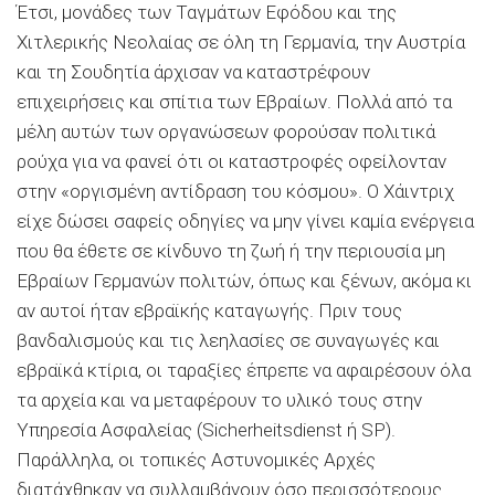
Έτσι, μονάδες των Ταγμάτων Εφόδου και της
Χιτλερικής Νεολαίας σε όλη τη Γερμανία, την Αυστρία
και τη Σουδητία άρχισαν να καταστρέφουν
επιχειρήσεις και σπίτια των Εβραίων. Πολλά από τα
μέλη αυτών των οργανώσεων φορούσαν πολιτικά
ρούχα για να φανεί ότι οι καταστροφές οφείλονταν
στην «οργισμένη αντίδραση του κόσμου». Ο Χάιντριχ
είχε δώσει σαφείς οδηγίες να μην γίνει καμία ενέργεια
που θα έθετε σε κίνδυνο τη ζωή ή την περιουσία μη
Εβραίων Γερμανών πολιτών, όπως και ξένων, ακόμα κι
αν αυτοί ήταν εβραϊκής καταγωγής. Πριν τους
βανδαλισμούς και τις λεηλασίες σε συναγωγές και
εβραϊκά κτίρια, οι ταραξίες έπρεπε να αφαιρέσουν όλα
τα αρχεία και να μεταφέρουν το υλικό τους στην
Υπηρεσία Ασφαλείας (Sicherheitsdienst ή SP).
Παράλληλα, οι τοπικές Αστυνομικές Αρχές
διατάχθηκαν να συλλαμβάνουν όσο περισσότερους