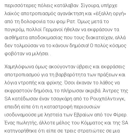
περισσότερες πόλεις κατάλαβαν. Σίγουρα, υπήρχε
λαϊκός αποτροπιασμός αγανάκτηση και «έξαλλη οργή»
από τη δολοφονία του φομ Ρατ. Όμως μετά το
πογκρόμ, πολλοί Γερμανοί ήθελαν να εκφράσουν τα
αισθήματα αποδοκιμασίας που τους διακατείχαν, αλλά
δεν τολμούσαν να το κάνουν δημόσια! Ο πολύς κόσμος
φοβόταν να μιλήσει .
Χαμηλόφωνα όμως ακούγονταν ύβρεις και εκφράσεις
αποτροπιασμού για τη βαρβαρότητα των πράξεων και
λόγια ντροπής και φρίκης. Όσοι έκαναν το λάθος να
εκφραστούν δημόσια, το πλήρωσαν ακριβά. Άντρες της
SA κατέδωσαν έναν τσαγκάρη από το Ρουχπόλντινγκ,
επειδή είπε ότι η καταστροφή περιουσιών
ισοδυναμούσε με ληστεία των Εβραίων από τον Φίρερ.
Ένας πωλητής, άλλοτε μέλος του Κόμματος και της SΑ
κατηγορήθηκε ότι είπε σε τρεις στρατιώτες σε μια