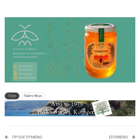
Πηγή
Πρώτο Θέμα
ΠΡΟΗΓΟΎΜΕΝΟ
ΕΠΌΜΕΝΟ