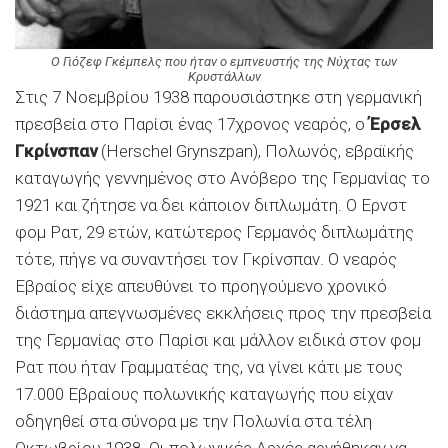
Ο Γιόζεφ Γκέμπελς που ήταν ο εμπνευστής της Νύχτας των
Κρυστάλλων
Στις 7 Νοεμβρίου 1938 παρουσιάστηκε στη γερμανική
πρεσβεία στο Παρίσι ένας 17χρονος νεαρός, ο
Έρσελ
Γκρίνσπαν
(Herschel Grynszpan), Πολωνός, εβραϊκής
καταγωγής γεννημένος στο Ανόβερο της Γερμανίας το
1921 και ζήτησε να δει κάποιον διπλωμάτη. Ο Ερνστ
φομ Ρατ, 29 ετών, κατώτερος Γερμανός διπλωμάτης
τότε, πήγε να συναντήσει τον Γκρίνσπαν. Ο νεαρός
Εβραίος είχε απευθύνει το προηγούμενο χρονικό
διάστημα απεγνωσμένες εκκλήσεις προς την πρεσβεία
της Γερμανίας στο Παρίσι και μάλλον ειδικά στον φομ
Ρατ που ήταν Γραμματέας της, να γίνει κάτι με τους
17.000 Εβραίους πολωνικής καταγωγής που είχαν
οδηγηθεί στα σύνορα με την Πολωνία στα τέλη
Οκτωβρίου 1938. Οι πολωνικές Αρχές αρνήθηκαν να