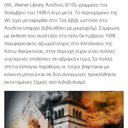
(WL, Wiener Library, Λονδίνο, Β155, γραμμένο τον
Νοέμβριο του 1938 ή λίγο μετά. Το περιεχόμενο της
WL έχει μεταφερθεί στο Τελ Αβίβ, ωστόσο στο
Λονδίνο υπάρχει βιβλιοθήκη με μικροφίλμ). Σύμφωνα
με έκθεση που συνέταξε στα τέλη Οκτωβρίου 1938
περιφερειακός αξιωματούχος στο Άλτσεναου της
Κάτω Φραγκονίας, στην περιοχή είχαν γίνει πολλές
νυχτερινές επιθέσεις σε εβραϊκά κτίρια. Σε πολλά
σπίτια έσπαγαν παράθυρα, οι τοίχοι βάφτηκαν με
κόκκινη μπογιά και σε δύο συναγωγές προκλήθηκαν
εκτεταμένες ζημιές από λιθοβολισμό.