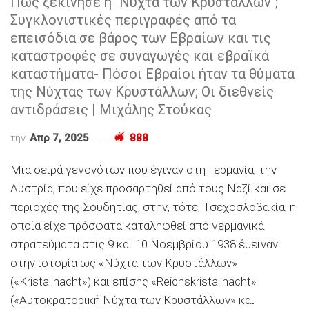
Πώς ξεκίνησε η "Νύχτα των Κρυστάλλων";
Συγκλονιστικές περιγραφές από τα
επεισόδια σε βάρος των Εβραίων και τις
καταστροφές σε συναγωγές και εβραϊκά
καταστήματα- Πόσοι Εβραίοι ήταν τα θύματα
της Νύχτας των Κρυστάλλων; Οι διεθνείς
αντιδράσεις | Μιχάλης Στούκας
την
Απρ 7, 2025
888
Μια σειρά γεγονότων που έγιναν στη Γερμανία, την
Αυστρία, που είχε προσαρτηθεί από τους Ναζί και σε
περιοχές της Σουδητίας, στην, τότε, Τσεχοσλοβακία, η
οποία είχε πρόσφατα καταληφθεί από γερμανικά
στρατεύματα στις 9 και 10 Νοεμβρίου 1938 έμειναν
στην ιστορία ως «Νύχτα των Κρυστάλλων»
(«Kristallnacht») και επίσης «Reichskristallnacht»
(«Αυτοκρατορική Νύχτα των Κρυστάλλων» και