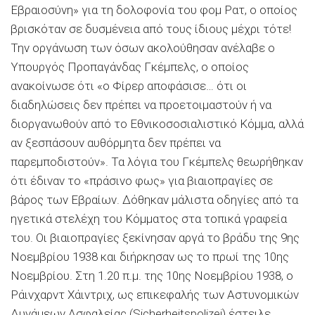
Εβραιοσύνη» για τη δολοφονία του φομ Ρατ, ο οποίος
βρισκόταν σε δυσμένεια από τους ίδιους μέχρι τότε!
Την οργάνωση των όσων ακολούθησαν ανέλαβε ο
Υπουργός Προπαγάνδας Γκέμπελς, ο οποίος
ανακοίνωσε ότι «ο Φίρερ αποφάσισε… ότι οι
διαδηλώσεις δεν πρέπει να προετοιμαστούν ή να
διοργανωθούν από το Εθνικοσοσιαλιστικό Κόμμα, αλλά
αν ξεσπάσουν αυθόρμητα δεν πρέπει να
παρεμποδιστούν». Τα λόγια του Γκέμπελς θεωρήθηκαν
ότι έδιναν το «πράσινο φως» για βιαιοπραγίες σε
βάρος των Εβραίων. Δόθηκαν μάλιστα οδηγίες από τα
ηγετικά στελέχη του Κόμματος στα τοπικά γραφεία
του. Οι βιαιοπραγίες ξεκίνησαν αργά το βράδυ της 9ης
Νοεμβρίου 1938 και διήρκησαν ως το πρωί της 10ης
Νοεμβρίου. Στη 1.20 π.μ. της 10ης Νοεμβρίου 1938, ο
Ράινχαρντ Χάιντριχ, ως επικεφαλής των Αστυνομικών
Δυνάμεων Ασφαλείας (Sicherheitspolizei) έστειλε