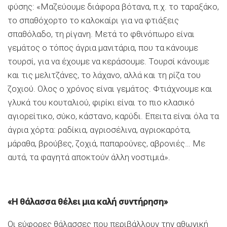
φύσης: «Μαζεύουμε διάφορα βότανα, π.χ. το ταραξάκο,
το σπαθόχορτο το καλοκαίρι για να φτιάξεις
σπαθόλαδο, τη ρίγανη. Μετά το φθινόπωρο είναι
γεμάτος ο τόπος άγρια μανιτάρια, που τα κάνουμε
τουρσί, για να έχουμε να κεράσουμε. Τουρσί κάνουμε
και τις μελιτζάνες, το λάχανο, αλλά και τη ρίζα του
ζοχιού. Ολος ο χρόνος είναι γεμάτος. Φτιάχνουμε και
γλυκά του κουταλιού, φιρίκι είναι το πιο κλασικό
αγιορείτικο, σύκο, κάστανο, καρύδι. Επειτα είναι όλα τα
άγρια χόρτα: ραδίκια, αγριοσέλινα, αγριοκαρότα,
μάραθα, βρούβες, ζοχιά, παπαρούνες, αβρονιές… Με
αυτά, τα φαγητά αποκτούν άλλη νοστιμιά».
«Η θάλασσα θέλει μια καλή συντήρηση»
Οι εύφορες θάλασσες που περιβάλλουν την αθωνική