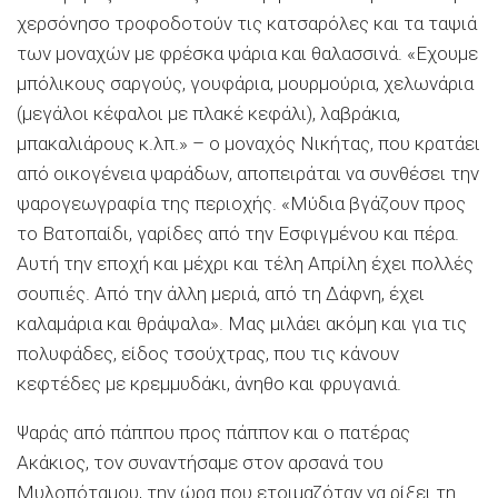
χερσόνησο τροφοδοτούν τις κατσαρόλες και τα ταψιά
των μοναχών με φρέσκα ψάρια και θαλασσινά. «Εχουμε
μπόλικους σαργούς, γουφάρια, μουρμούρια, χελωνάρια
(μεγάλοι κέφαλοι με πλακέ κεφάλι), λαβράκια,
μπακαλιάρους κ.λπ.» – ο μοναχός Νικήτας, που κρατάει
από οικογένεια ψαράδων, αποπειράται να συνθέσει την
ψαρογεωγραφία της περιοχής. «Μύδια βγάζουν προς
το Βατοπαίδι, γαρίδες από την Εσφιγμένου και πέρα.
Αυτή την εποχή και μέχρι και τέλη Απρίλη έχει πολλές
σουπιές. Από την άλλη μεριά, από τη Δάφνη, έχει
καλαμάρια και θράψαλα». Μας μιλάει ακόμη και για τις
πολυφάδες, είδος τσούχτρας, που τις κάνουν
κεφτέδες με κρεμμυδάκι, άνηθο και φρυγανιά.
Ψαράς από πάππου προς πάππον και ο πατέρας
Ακάκιος, τον συναντήσαμε στον αρσανά του
Μυλοπόταμου, την ώρα που ετοιμαζόταν να ρίξει τη