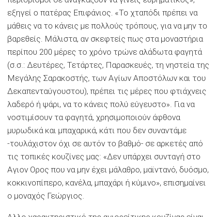
εξηγεί ο πατέρας Επιφάνιος. «Το χταπόδι πρέπει να
μάθεις να το κάνεις με πολλούς τρόπους, για να μην το
βαρεθείς. Μάλιστα, αν σκεφτείς πως στα μοναστήρια
περίπου 200 μέρες το χρόνο τρώνε αλάδωτα φαγητά
(σ.σ.: Δευτέρες, Τετάρτες, Παρασκευές, τη νηστεία της
Μεγάλης Σαρακοστής, των Αγίων Αποστόλων και του
Δεκαπενταύγουστου), πρέπει τις μέρες που φτιάχνεις
λαδερό ή ψάρι, να το κάνεις πολύ εύγευστο». Για να
νοστιμίσουν τα φαγητά, χρησιμοποιούν άφθονα
μυρωδικά και μπαχαρικά, κάτι που δεν συναντάμε
-τουλάχιστον όχι σε αυτόν το βαθμό- σε αρκετές από
τις τοπικές κουζίνες μας: «Δεν υπάρχει συνταγή στο
Αγιον Ορος που να μην έχει μάλαθρο, μαϊντανό, δυόσμο,
κοκκινοπίπερο, κανέλα, μπαχάρι ή κύμινο», επισημαίνει
ο μοναχός Γεώργιος.
Αλλο χαρακτηριστικό της αγιορείτικης κουζίνας είναι