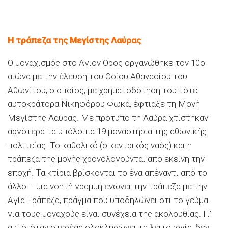
Η τράπεζα της Μεγίστης Λαύρας
Ο μοναχισμός στο Αγιον Ορος οργανώθηκε τον 10ο
αιώνα με την έλευση του Οσίου Αθανασίου του
Αθωνίτου, ο οποίος, με χρηματοδότηση του τότε
αυτοκράτορα Νικηφόρου Φωκά, έφτιαξε τη Μονή
Μεγίστης Λαύρας. Με πρότυπο τη Λαύρα χτίστηκαν
αργότερα τα υπόλοιπα 19 μοναστήρια της αθωνικής
πολιτείας. Το καθολικό (ο κεντρικός ναός) και η
τράπεζα της μονής χρονολογούνται από εκείνη την
εποχή. Τα κτίρια βρίσκονται το ένα απέναντι από το
άλλο – μια νοητή γραμμή ενώνει την τράπεζα με την
Αγία Τράπεζα, πράγμα που υποδηλώνει ότι το γεύμα
για τους μοναχούς είναι συνέχεια της ακολουθίας. Γι’
αυτό, όταν ο ιερέας ολοκληρώνει τη λειτουργία, δεν