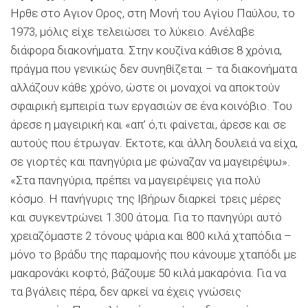
Ηρθε στο Αγιον Ορος, στη Μονή του Αγίου Παύλου, το
1973, μόλις είχε τελειώσει το λύκειο. Ανέλαβε
διάφορα διακονήματα. Στην κουζίνα κάθισε 8 χρόνια,
πράγμα που γενικώς δεν συνηθίζεται – τα διακονήματα
αλλάζουν κάθε χρόνο, ώστε οι μοναχοί να αποκτούν
σφαιρική εμπειρία των εργασιών σε ένα κοινόβιο. Του
άρεσε η μαγειρική και «απ’ ό,τι φαίνεται, άρεσε και σε
αυτούς που έτρωγαν. Εκτοτε, και άλλη δουλειά να είχα,
σε γιορτές και πανηγύρια με φώναζαν να μαγειρέψω».
«Στα πανηγύρια, πρέπει να μαγειρέψεις για πολύ
κόσμο. Η πανήγυρις της Ιβήρων διαρκεί τρεις μέρες
και συγκεντρώνει 1.300 άτομα. Για το πανηγύρι αυτό
χρειαζόμαστε 2 τόνους ψάρια και 800 κιλά χταπόδια –
μόνο το βράδυ της παραμονής που κάνουμε χταπόδι με
μακαρονάκι κοφτό, βάζουμε 50 κιλά μακαρόνια. Για να
τα βγάλεις πέρα, δεν αρκεί να έχεις γνώσεις