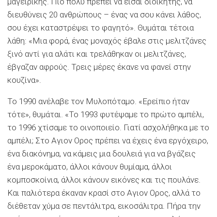
μαγειρικής. Πιο πολύ πρέπει να είσαι διοικητής, να
διευθύνεις 20 ανθρώπους – ένας να σου κάνει λάθος,
σου έχει καταστρέψει το φαγητό». Θυμάται τέτοια
λάθη: «Μια φορά, ένας μοναχός έβαλε στις μελιτζάνες
ξινό αντί για αλάτι και τρελάθηκαν οι μελιτζάνες,
έβγαζαν αφρούς. Τρεις μέρες έκανε να φανεί στην
κουζίνα».
Το 1990 ανέλαβε τον Μυλοπόταμο. «Ερείπιο ήταν
τότε», θυμάται. «Το 1993 φυτέψαμε το πρώτο αμπέλι,
το 1996 χτίσαμε το οινοποιείο. Γιατί ασχολήθηκα με το
αμπέλι; Στο Αγιον Ορος πρέπει να έχεις ένα εργόχειρο,
ένα διακόνημα, να κάμεις μια δουλειά για να βγάζεις
ένα μεροκάματο, άλλοι κάνουν θυμίαμα, άλλοι
κομποσκοίνια, άλλοι κάνουν εικόνες και τις πουλάνε.
Και παλιότερα έκαναν κρασί στο Αγιον Ορος, αλλά το
διέθεταν χύμα σε πεντάλιτρα, εικοσάλιτρα. Πήρα την