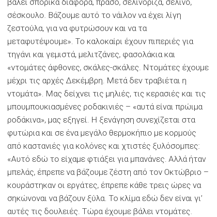
βάλει σπορικά διάφορα, πράσο, σελινόριζα, σέλινο,
σέσκουλο. Βάζουμε αυτό το νάιλον να έχει λίγη
ζεστούλα, για να φυτρώσουν και να τα
μεταφυτέψουμε». Το καλοκαίρι έχουν πιπεριές για
τηγάνι και γεμιστά, μελιτζάνες, φασολάκια και
«ντομάτες άφθονες, σκάλες-σκάλες. Ντομάτες έχουμε
μέχρι τις αρχές ∆εκέμβρη. Μετά δεν τραβιέται η
ντομάτα». Μας δείχνει τις μηλιές, τις κερασιές και τις
μπουμπουκιασμένες ροδακινιές – «αυτά είναι πρώιμα
ροδάκινα», μας εξηγεί. Η ξενάγηση συνεχίζεται στα
φυτώρια και σε ένα μεγάλο θερμοκήπιο με κορμούς
από καστανιές για κολόνες και χτιστές ξυλόσομπες:
«Αυτό εδώ το είχαμε φτιάξει για μπανάνες. Αλλά ήταν
μπελάς, έπρεπε να βάζουμε ζέστη από τον Οκτώβριο –
κουράστηκαν οι εργάτες, έπρεπε κάθε τρεις ώρες να
σηκώνοναι να βάζουν ξύλα. Το κλίμα εδώ δεν είναι γι’
αυτές τις δουλειές. Τώρα έχουμε βάλει ντομάτες.