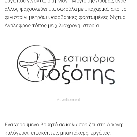
έργα που γίνονται στη Μονή Μεγίστης Λαύρας, ένας
άλλος ψαχουλεύει μια σακούλα με μπαχαρικά, από το
φινιστρίνι μετράω ψαρόβαρκες φορτωμένες δίχτυα.
Ανάλαφρος τόπος με χιλιόχρονη ιστορία.
Advertisement
Ενα χαρούμενο βουητό σε καλωσορίζει στη Δάφνη:
καλόγεροι, επισκέπτες, μπακπάκερς, εργάτες,