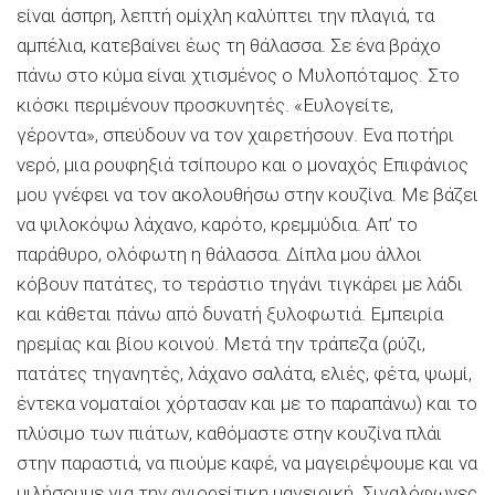
είναι άσπρη, λεπτή ομίχλη καλύπτει την πλαγιά, τα
αμπέλια, κατεβαίνει έως τη θάλασσα. Σε ένα βράχο
πάνω στο κύμα είναι χτισμένος ο Μυλοπόταμος. Στο
κιόσκι περιμένουν προσκυνητές. «Ευλογείτε,
γέροντα», σπεύδουν να τον χαιρετήσουν. Ενα ποτήρι
νερό, μια ρουφηξιά τσίπουρο και ο μοναχός Επιφάνιος
μου γνέφει να τον ακολουθήσω στην κουζίνα. Με βάζει
να ψιλοκόψω λάχανο, καρότο, κρεμμύδια. Απ’ το
παράθυρο, ολόφωτη η θάλασσα. ∆ίπλα μου άλλοι
κόβουν πατάτες, το τεράστιο τηγάνι τιγκάρει με λάδι
και κάθεται πάνω από δυνατή ξυλοφωτιά. Εμπειρία
ηρεμίας και βίου κοινού. Μετά την τράπεζα (ρύζι,
πατάτες τηγανητές, λάχανο σαλάτα, ελιές, φέτα, ψωμί,
έντεκα νοματαίοι χόρτασαν και με το παραπάνω) και το
πλύσιμο των πιάτων, καθόμαστε στην κουζίνα πλάι
στην παραστιά, να πιούμε καφέ, να μαγειρέψουμε και να
μιλήσουμε για την αγιορείτικη μαγειρική. Σιγαλόφωνες