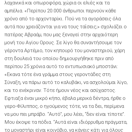
λαχανικά και οπωροφόρα, χώρια οι ελιές και τα
αμπέλια. «Περίπου 20.000 άνθρωποι περνούν κάθε
χρόνο από το αρχονταρίκι. Πού να τα αγοράσεις όλα
αυτά που χρειάζονται για να τους ταΐσεις;» σχολιάζει ο
πατέρας Αβραάμ, που μας ξεναγεί στην αρχαιότερη
μονή του Αγίου Ορους. Σε λίγο θα συναντήσουμε τον
γέροντα Αρτέμιο, τον κηπουρό του μοναστηριού, χάρη
στη δουλειά του οποίου δημιουργήθηκε πριν από
περίπου 25 χρόνια αυτό το εντυπωσιακό μποστάνι:
«Εκανα τότε ένα γράμμα στους γεροντάδες στη
Σύναξη, να πάρω αυτό το καλυβάκι, να ασχολούμαι λίγο,
και το ενέκριναν. Τότε ήμουν νέος και ασύχαστος.
Εφτιαξα έναν μικρό κήπο, έβαλα μερικά δέντρα, ήρθε ο
γερο-Φίλιππος, ο ηγούμενος τότε, να τα δει, περίμενα
να μου πει μπράβο. “Aυτό”, μου λέει, “δεν είναι τίποτε”.
Μου έκοψε τα πόδια. “Αυτά είναι ιδιόρρυθμα πράγματα,
το μοναστήρι είναι κοινόβιο, να κάνεις κάτι για όλους