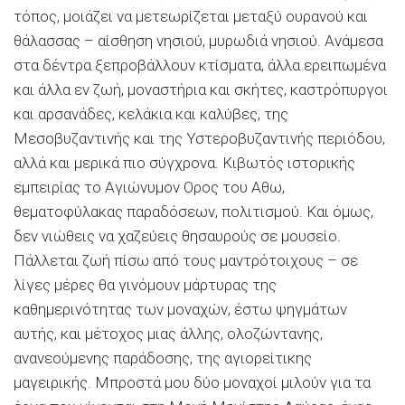
τόπος, μοιάζει να μετεωρίζεται μεταξύ ουρανού και
θάλασσας – αίσθηση νησιού, μυρωδιά νησιού. Ανάμεσα
στα δέντρα ξεπροβάλλουν κτίσματα, άλλα ερειπωμένα
και άλλα εν ζωή, μοναστήρια και σκήτες, καστρόπυργοι
και αρσανάδες, κελάκια και καλύβες, της
Μεσοβυζαντινής και της Υστεροβυζαντινής περιόδου,
αλλά και μερικά πιο σύγχρονα. Κιβωτός ιστορικής
εμπειρίας το Αγιώνυμον Ορος του Αθω,
θεματοφύλακας παραδόσεων, πολιτισμού. Και όμως,
δεν νιώθεις να χαζεύεις θησαυρούς σε μουσείο.
Πάλλεται ζωή πίσω από τους μαντρότοιχους – σε
λίγες μέρες θα γινόμουν μάρτυρας της
καθημερινότητας των μοναχών, έστω ψηγμάτων
αυτής, και μέτοχος μιας άλλης, ολοζώντανης,
ανανεούμενης παράδοσης, της αγιορείτικης
μαγειρικής. Μπροστά μου δύο μοναχοί μιλούν για τα