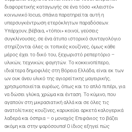
διαφορετικής καταγωγής σε ένα τόσο «κλειστό»
κοινωνικό locus, σπάνια παρατηρείται αυτή η
υπερσυγκέντρωση ετερόκλητων παραδόσεων.
Υπάρχουν, βέβαια, «τόποι» κοινοί, γεύσεις
συγκλίνουσες, σε ένα άτυπο ιστορικό συνταγολόγιο
στηρίζονται όλες οι τοπικές κουζίνες, όμως κάθε
μέρος έχει το δικό του, ξεχωριστό ρεπερτόριο –
υλικών, τεχνικών, φαγητών. Το κοκκινοπίπερο,
ιδιαίτερα δημοφιλές στη Βόρεια Ελλάδα, είναι εκ των
ων ουκ άνευ υλικό της αγιορείτικης μαγειρικής,
χρησιμοποιείται ευρέως, όπως και το απλό πιπέρι, για
να δώσει γλύκα, χρώμα και ένταση. Το κύμινο, που
αγαπούν στη μικρασιατική αλλά και σε όλες τις
ανατολίτικες κουζίνες, καρυκεύει αρκετά καλογερικά
λαδερά και όσπρια – ο μοναχός Επιφάνιος το βάζει
ακόμη και στην ψαρόσουπα! Ο ίδιος εξηγεί πώς