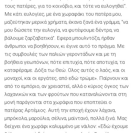
τους πατέρες, για το κοινόβιο, και τότε να ευλογηθεί”.
Με κάτι ευλογίες, με ένα χωραφάκι του πατέρα μου,
μαζεύτηκαν μερικά χρήματα, έκανα ξανά ένα γράμμα, “να
μου δώσετε την ευλογία, να φυτέψουμε δέντρα, να
βάλουμε ζαρζαβατικά”. Εφερα μπουλντόζα, ήρθαν
άνθρωποι να βοηθήσουν, κι έγινε αυτό το πράγμα. Με
τις συμβουλές των παλιών γεροντάδων και με τη
βοήθεια γεωπόνων, πότε επιτυχία, πότε αποτυχία, τα
καταφέραμε. ∆όξα τω Θεώ. Ολος αυτός ο λαός, και οι
μοναχοί, και οι εργάτες, από εδώ τρώμε». Παίρνουν και
από το εμπόριο, αν χρειαστεί, αλλά ο κύριος όγκος των
λαχανικών και των φρούτων που καταναλώνονται στη
μονή παράγονται στα χωράφια που εποπτεύει ο
πατέρας Αρτέμιος. Αυτή την εποχή έχουν λάχανα,
μπρόκολα, μαρούλια, σέλινα, μαϊντανό, πολλά ξινά. Μας
δείχνει ένα χωράφι καλυμμένο με νάιλον: «Εδώ έχουμε