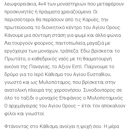
λεωφορειάκια, 4×4 των μοναστηριών που μεταφέρουν
προσκυνητές ή πράγματα χρειαζούμενα. Οι
περισσότεροι θα περάσουν από τις Καρυές, την
πρωτεύουσα, το διοικητικό κέντρο του Αγίου Ορους.
Κάνουμε μια σύντομη στάση για ψωμί και άλλα ψώνια.
Λειτουργούν φούρνος, παντοπωλεία, μαγαζιά με
εργόχειρα των μοναχών, τράπεζα. Εδώ βρίσκεται το
Πρωτάτο, ο καθεδρικός ναός με τη θαυματουργή
εικόνα της Παναγίας, το Αξιον Εστί. Παίρνουμε το
δρόμο για το Ιερό Κάθισμα του Αγίου Ευσταθίου,
γνωστό και ως Μυλοπόταμος, που βρίσκεται στην
ανατολική πλευρά της χερσονήσου. Συνοδοιπόρος σε
όλο το ταξίδι ο μοναχός Επιφάνιος ο Μυλοποταμινός.
Ο αρχιμάγειρας του Αγίου Ορους – έτσι τον αποκαλούν
φίλοι και γνωστοί.
Φτάνοντας στο Κάθισμα, ανοίγει η ψυχή σου. Η μέρα