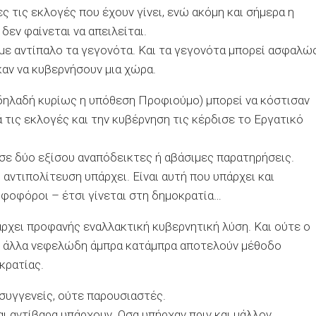
ς τις εκλογές που έχουν γίνει, ενώ ακόμη και σήμερα η
δεν φαίνεται να απειλείται.
ι με αντίπαλο τα γεγονότα. Και τα γεγονότα μπορεί ασφαλώ
καν να κυβερνήσουν μια χώρα.
(δηλαδή κυρίως η υπόθεση Προφιούμο) μπορεί να κόστισαν
τις εκλογές και την κυβέρνηση τις κέρδισε το Εργατικό
 σε δύο εξίσου αναπόδεικτες ή αβάσιμες παρατηρήσεις.
αντιπολίτευση υπάρχει. Είναι αυτή που υπάρχει και
ηφοφόροι – έτσι γίνεται στη δημοκρατία…
άρχει προφανής εναλλακτική κυβερνητική λύση. Και ούτε ο
και άλλα νεφελώδη άμπρα κατάμπρα αποτελούν μέθοδο
κρατίας.
 συγγενείς, ούτε παρουσιαστές.
ι αντίβαρα υπάρχουν. Οσα υπήρχαν πριν και μάλλον