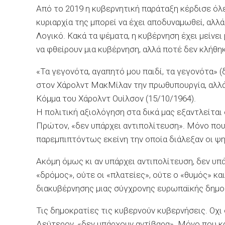
Από το 2019 η κυβερνητική παράταξη κέρδισε όλε
κυριαρχία της μπορεί να έχει αποδυναμωθεί, αλλά 
Λογικό. Κακά τα ψέματα, η κυβέρνηση έχει μείνε
να φθείρουν μια κυβέρνηση, αλλά ποτέ δεν κλήθη
«Τα γεγονότα, αγαπητό μου παιδί, τα γεγονότα» 
στον Χάρολντ ΜακΜίλαν την πρωθυπουργία, αλλά 
Κόμμα του Χάρολντ Ουίλσον (15/10/1964).
Η πολιτική αξιολόγηση στα δικά μας εξαντλείται
Πρώτον, «δεν υπάρχει αντιπολίτευση». Μόνο που 
παρεμπιπτόντως εκείνη την οποία διάλεξαν οι ψ
Ακόμη όμως κι αν υπάρχει αντιπολίτευση, δεν υπ
«δρόμος», ούτε οι «πλατείες», ούτε ο «θυμός» 
διακυβέρνησης μιας σύγχρονης ευρωπαϊκής δημο
Τις δημοκρατίες τις κυβερνούν κυβερνήσεις. Οχι
Δεύτερον, «δεν υπάρχουν αντίβαρα». Μόνο που κα