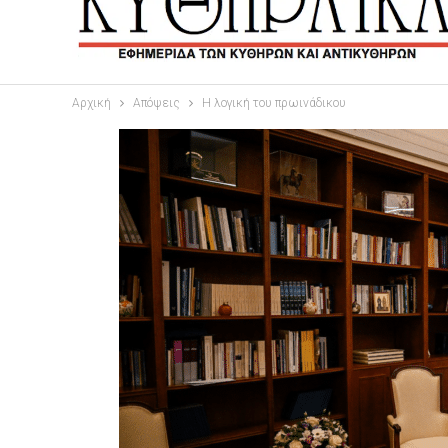
Αρχική
Απόψεις
Η λογική του πρωινάδικου