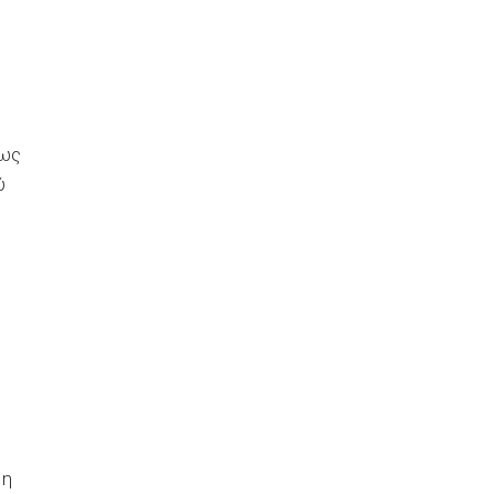
 ως
ύ
 η