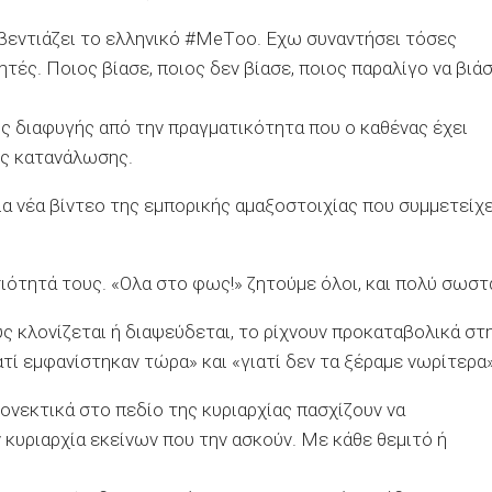
βεντιάζει το ελληνικό #ΜeΤoo. Εχω συναντήσει τόσες
τές. Ποιος βίασε, ποιος δεν βίασε, ποιος παραλίγο να βιάσ
ος διαφυγής από την πραγματικότητα που ο καθένας έχει
ής κατανάλωσης.
ία νέα βίντεο της εμπορικής αμαξοστοιχίας που συμμετείχ
σιότητά τους. «Ολα στο φως!» ζητούμε όλοι, και πολύ σωστ
ς κλονίζεται ή διαψεύδεται, το ρίχνουν προκαταβολικά στ
ιατί εμφανίστηκαν τώρα» και «γιατί δεν τα ξέραμε νωρίτερα»
ειονεκτικά στο πεδίο της κυριαρχίας πασχίζουν να
 κυριαρχία εκείνων που την ασκούν. Με κάθε θεμιτό ή