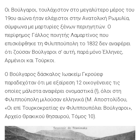
Οι Βούλγαροι, τουλάχιστον στο μεγαλύτερο μέρος του
19ου αιώνα ήταν ελάχιστοι στην Ανατολική Ρωμυλία,
σύμφωνα με μαρτυρίες ξένων περιηγητών. Ο
περίφημος Γάλλος ποιητής Λαμαρτίνος που
επισκέφθηκε τη Φιλιππούπολη το 1832 δεν αναφέρει
ότι ζούσαν Βούλγαροι σ’ αυτή, παρά μόνο Έλληνες,
Αρμένιοι και Τούρκοι.
Ο Βούλγαρος δάσκαλος Ιωακείμ Γκρούεφ
παραδεχόταν ότι με εξαίρεση 12 οικογένειες τις
οποίες μάλιστα αναφέρει ονομαστικά (!), όλοι στη
Φιλιππούπολη μιλούσαν ελληνικά (Μ. Αποστολίδου,
«Οι επί Τουρκοκρατίας εν Φιλιππουπόλει Βούλγαροι»,
Αρχείο Θρακικού θησαυρού, Τόμος 10).