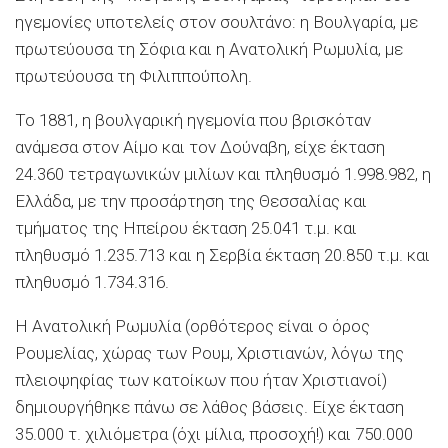
ηγεμονίες υποτελείς στον σουλτάνο: η Βουλγαρία, με
πρωτεύουσα τη Σόφια και η Ανατολική Ρωμυλία, με
πρωτεύουσα τη Φιλιππούπολη.
Το 1881, η βουλγαρική ηγεμονία που βρισκόταν
ανάμεσα στον Αίμο και τον Δούναβη, είχε έκταση
24.360 τετραγωνικών μιλίων και πληθυσμό 1.998.982, η
Ελλάδα, με την προσάρτηση της Θεσσαλίας και
τμήματος της Ηπείρου έκταση 25.041 τ.μ. και
πληθυσμό 1.235.713 και η Σερβία έκταση 20.850 τ.μ. και
πληθυσμό 1.734.316.
Η Ανατολική Ρωμυλία (ορθότερος είναι ο όρος
Ρουμελίας, χώρας των Ρουμ, Χριστιανών, λόγω της
πλειοψηφίας των κατοίκων που ήταν Χριστιανοί)
δημιουργήθηκε πάνω σε λάθος βάσεις. Είχε έκταση
35.000 τ. χιλιόμετρα (όχι μίλια, προσοχή!) και 750.000