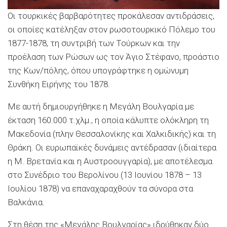
Οι τουρκικές βαρβαρότητες προκάλεσαν αντιδράσεις,
οι οποίες κατέληξαν στον ρωσοτουρκικό Πόλεμο του
1877-1878, τη συντριβή των Τούρκων και την
προέλαση των Ρώσων ως τον Άγιο Στέφανο, προάστιο
της Κων/πόλης, όπου υπογράφτηκε η ομώνυμη
Συνθήκη Ειρήνης του 1878.
Με αυτή δημιουργήθηκε η Μεγάλη Βουλγαρία με
έκταση 160.000 τ.χλμ., η οποία κάλυπτε ολόκληρη τη
Μακεδονία (πλην Θεσσαλονίκης και Χαλκιδικής) και τη
Θράκη. Οι ευρωπαϊκές δυνάμεις αντέδρασαν (ιδιαίτερα
η Μ. Βρετανία και η Αυστροουγγαρία), με αποτέλεσμα
στο Συνέδριο του Βερολίνου (13 Ιουνίου 1878 – 13
Ιουλίου 1878) να επαναχαραχθούν τα σύνορα στα
Βαλκάνια.
Στη θέση της «Μεγάλης Βουλγαρίας» ιδρύθηκαν δύο