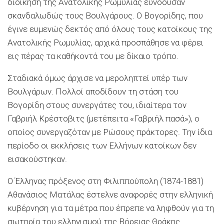
διοίκηση της Ανατολικής Ρωμυλίας ευνοούσαν
σκανδαλωδώς τους Βουλγάρους. Ο Βογορίδης, που
έγινε ευμενώς δεκτός από όλους τους κατοίκους της
Ανατολικής Ρωμυλίας, αρχικά προσπάθησε να φέρει
εις πέρας τα καθήκοντά του με δίκαιο τρόπο.
Σταδιακά όμως άρχισε να μεροληπτεί υπέρ των
Βουλγάρων. Πολλοί αποδίδουν τη στάση του
Βογορίδη στους συνεργάτες του, ιδιαίτερα τον
Γαβριήλ Κρέστοβιτς (μετέπειτα «Γαβριήλ πασά»), ο
οποίος συνεργαζόταν με Ρώσους πράκτορες. Την ίδια
περίοδο οι εκκλήσεις των Ελλήνων κατοίκων δεν
εισακούστηκαν.
Ο Έλληνας πρόξενος στη Φιλιππούπολη (1874-1881)
Αθανάσιος Ματάλας έστελνε αναφορές στην ελληνική
κυβέρνηση για τα μέτρα που έπρεπε να ληφθούν για τη
σωτηρία του ελληνισμού της Βόρειας Θράκης