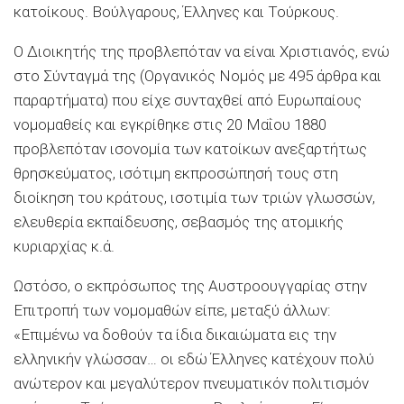
κατοίκους. Βούλγαρους, Έλληνες και Τούρκους.
Ο Διοικητής της προβλεπόταν να είναι Χριστιανός, ενώ
στο Σύνταγμά της (Οργανικός Νομός με 495 άρθρα και
παραρτήματα) που είχε συνταχθεί από Ευρωπαίους
νομομαθείς και εγκρίθηκε στις 20 Μαΐου 1880
προβλεπόταν ισονομία των κατοίκων ανεξαρτήτως
θρησκεύματος, ισότιμη εκπροσώπησή τους στη
διοίκηση του κράτους, ισοτιμία των τριών γλωσσών,
ελευθερία εκπαίδευσης, σεβασμός της ατομικής
κυριαρχίας κ.ά.
Ωστόσο, ο εκπρόσωπος της Αυστροουγγαρίας στην
Επιτροπή των νομομαθών είπε, μεταξύ άλλων:
«Επιμένω να δοθούν τα ίδια δικαιώματα εις την
ελληνικήν γλώσσαν… οι εδώ Έλληνες κατέχουν πολύ
ανώτερον και μεγαλύτερον πνευματικόν πολιτισμόν