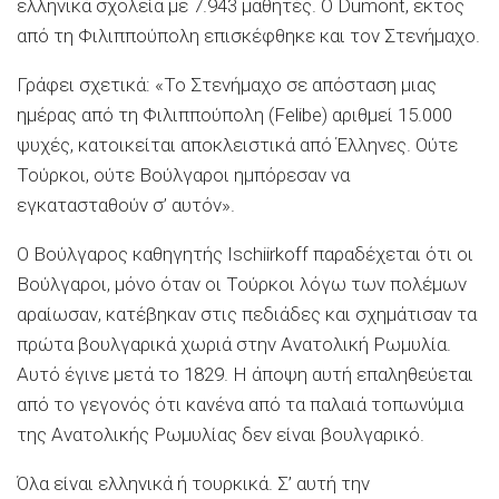
ελληνικά σχολεία με 7.943 μαθητές. Ο Dumont, εκτός
από τη Φιλιππούπολη επισκέφθηκε και τον Στενήμαχο.
Γράφει σχετικά: «Το Στενήμαχο σε απόσταση μιας
ημέρας από τη Φιλιππούπολη (Felibe) αριθμεί 15.000
ψυχές, κατοικείται αποκλειστικά από Έλληνες. Ούτε
Τούρκοι, ούτε Βούλγαροι ημπόρεσαν να
εγκατασταθούν σ’ αυτόν».
Ο Βούλγαρος καθηγητής Ischiirkoff παραδέχεται ότι οι
Βούλγαροι, μόνο όταν οι Τούρκοι λόγω των πολέμων
αραίωσαν, κατέβηκαν στις πεδιάδες και σχημάτισαν τα
πρώτα βουλγαρικά χωριά στην Ανατολική Ρωμυλία.
Αυτό έγινε μετά το 1829. Η άποψη αυτή επαληθεύεται
από το γεγονός ότι κανένα από τα παλαιά τοπωνύμια
της Ανατολικής Ρωμυλίας δεν είναι βουλγαρικό.
Όλα είναι ελληνικά ή τουρκικά. Σ’ αυτή την