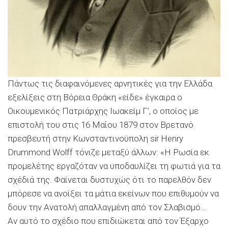
Πάντως τις διαφαινόμενες αρνητικές για την Ελλάδα
εξελίξεις στη Βόρεια Θράκη «είδε» έγκαιρα ο
Οικουμενικός Πατριάρχης Ιωακείμ Γ’, ο οποίος με
επιστολή του στις 16 Μαΐου 1879 στον Βρετανό
πρεσβευτή στην Κωνσταντινούπολη sir Henry
Drummond Wolff τόνιζε μεταξύ άλλων: «Η Ρωσία εκ
προμελέτης εργαζόταν να υποδαυλίζει τη φωτιά για τα
σχέδιά της. Φαίνεται δυστυχώς ότι το παρελθόν δεν
μπόρεσε να ανοίξει τα μάτια εκείνων που επιθυμούν να
δουν την Ανατολή απαλλαγμένη από τον Σλαβισμό…
Αν αυτό το σχέδιο που επιδιώκεται από τον Έξαρχο