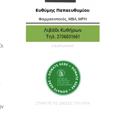
Οι
Advertisement
ν
ΣΤΗΡΙΞΤΕ ΤΙΣ ΔΡΑΣΕΙΣ ΤΟΥ ΚΙΠΑ
ην