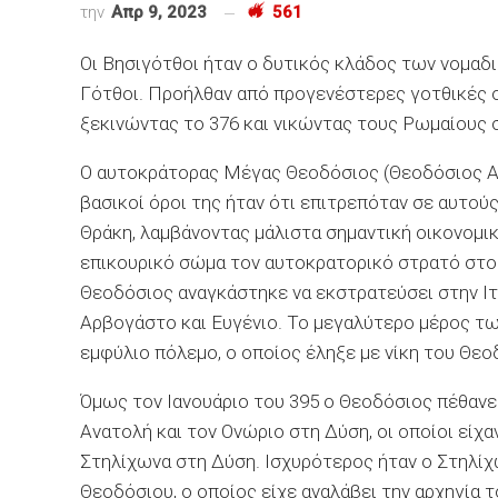
την
Απρ 9, 2023
561
Οι Βησιγότθοι ήταν ο δυτικός κλάδος των νομα
Γότθοι. Προήλθαν από προγενέστερες γοτθικές 
ξεκινώντας το 376 και νικώντας τους Ρωμαίους 
Ο αυτοκράτορας Μέγας Θεοδόσιος (Θεοδόσιος Α’)
βασικοί όροι της ήταν ότι επιτρεπόταν σε αυτού
Θράκη, λαμβάνοντας μάλιστα σημαντική οικονομι
επικουρικό σώμα τον αυτοκρατορικό στρατό στου
Θεοδόσιος αναγκάστηκε να εκστρατεύσει στην Ιτ
Αρβογάστο και Ευγένιο. Το μεγαλύτερο μέρος τ
εμφύλιο πόλεμο, ο οποίος έληξε με νίκη του Θεο
Όμως τον Ιανουάριο του 395 ο Θεοδόσιος πέθανε 
Ανατολή και τον Ονώριο στη Δύση, οι οποίοι είχ
Στηλίχωνα στη Δύση. Ισχυρότερος ήταν ο Στηλίχ
Θεοδόσιου, ο οποίος είχε αναλάβει την αρχηγία 