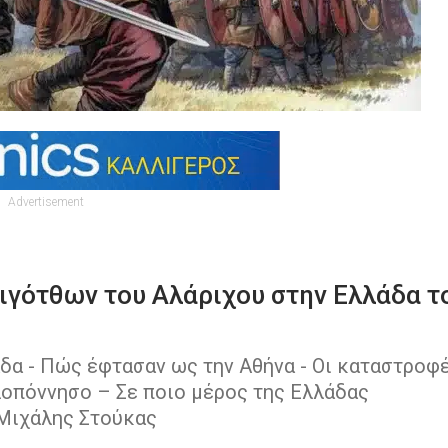
Advertisement
γότθων του Αλάριχου στην Ελλάδα τ
άδα - Πώς έφτασαν ως την Αθήνα - Οι καταστροφ
λοπόννησο – Σε ποιο μέρος της Ελλάδας
 Μιχάλης Στούκας