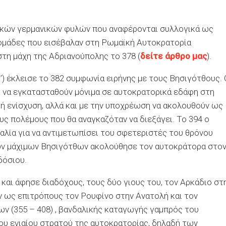
δικών γερμανικών φυλών που αναφέρονται συλλογικά ως
ομάδες που εισέβαλαν στη Ρωμαϊκή Αυτοκρατορία
στη μάχη της Αδριανούπολης το 378 (
δείτε άρθρο μας
).
 έκλεισε το 382 συμφωνία ειρήνης με τους Βησιγότθους. 
ς να εγκατασταθούν μόνιμα σε αυτοκρατορικά εδάφη στη
κή ενίσχυση, αλλά και με την υποχρέωση να ακολουθούν ως
ς πολέμους που θα αναγκαζόταν να διεξάγει. Το 394 ο
αλία για να αντιμετωπίσει του σφετεριστές του θρόνου
ων μάχιμων Βησιγότθων ακολούθησε τον αυτοκράτορα στο
δόσιου.
και άφησε διαδόχους, τους δύο γιους του, τον Αρκάδιο στ
αν ως επιτρόπους τον Ρουφίνο στην Ανατολή και τον
ων (355 – 408) , βανδαλικής καταγωγής γαμπρός του
του ενιαίου στρατού της αυτοκρατορίας, δηλαδή των