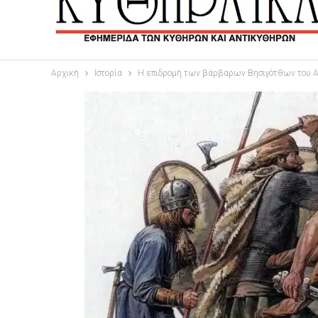
Αρχική
Ιστορία
Η επιδρομή των βάρβαρων Βησιγότθων του Αλ