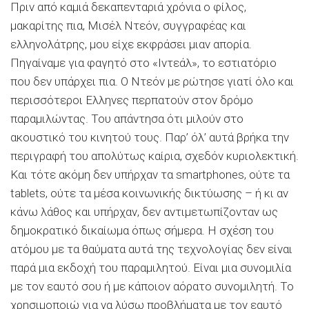
Πριν από καμιά δεκαπενταριά χρόνια ο φίλος,
μακαρίτης πια, Μισέλ Ντεόν, συγγραφέας και
ελληνολάτρης, μου είχε εκφράσει μιαν απορία.
Πηγαίναμε για φαγητό στο «Ιντεάλ», το εστιατόριο
που δεν υπάρχει πια. Ο Ντεόν με ρώτησε γιατί όλο και
περισσότεροι Ελληνες περπατούν στον δρόμο
παραμιλώντας. Του απάντησα ότι μιλούν στο
ακουστικό του κινητού τους. Παρ’ όλ’ αυτά βρήκα την
περιγραφή του απολύτως καίρια, σχεδόν κυριολεκτική.
Και τότε ακόμη δεν υπήρχαν τα smartphones, ούτε τα
tablets, ούτε τα μέσα κοινωνικής δικτύωσης – ή κι αν
κάνω λάθος και υπήρχαν, δεν αντιμετωπίζονταν ως
δημοκρατικό δικαίωμα όπως σήμερα. Η σχέση του
ατόμου με τα θαύματα αυτά της τεχνολογίας δεν είναι
παρά μια εκδοχή του παραμιλητού. Είναι μια συνομιλία
με τον εαυτό σου ή με κάποιον αόρατο συνομιλητή. Το
χρησιμοποιώ για να λύσω προβλήματα με τον εαυτό