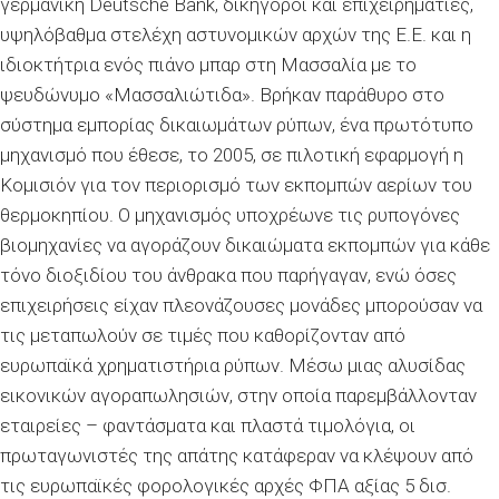
γερμανική Deutsche Bank, δικηγόροι και επιχειρηματίες,
υψηλόβαθμα στελέχη αστυνομικών αρχών της Ε.Ε. και η
ιδιοκτήτρια ενός πιάνο μπαρ στη Μασσαλία με το
ψευδώνυμο «Μασσαλιώτιδα». Βρήκαν παράθυρο στο
σύστημα εμπορίας δικαιωμάτων ρύπων, ένα πρωτότυπο
μηχανισμό που έθεσε, το 2005, σε πιλοτική εφαρμογή η
Κομισιόν για τον περιορισμό των εκπομπών αερίων του
θερμοκηπίου. O μηχανισμός υποχρέωνε τις ρυπογόνες
βιομηχανίες να αγοράζουν δικαιώματα εκπομπών για κάθε
τόνο διοξιδίου του άνθρακα που παρήγαγαν, ενώ όσες
επιχειρήσεις είχαν πλεονάζουσες μονάδες μπορούσαν να
τις μεταπωλούν σε τιμές που καθορίζονταν από
ευρωπαϊκά χρηματιστήρια ρύπων. Μέσω μιας αλυσίδας
εικονικών αγοραπωλησιών, στην οποία παρεμβάλλονταν
εταιρείες – φαντάσματα και πλαστά τιμολόγια, οι
πρωταγωνιστές της απάτης κατάφεραν να κλέψουν από
τις ευρωπαϊκές φορολογικές αρχές ΦΠΑ αξίας 5 δισ.