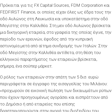
Πρόκειται για τις FX Capital Sources, FDM Corporation και
FEDFIRST Finance, οι οποίες είχαν όλες ως έδρα τους την
οδό Αυλώνος στη Λευκωσία και υποκατάστημα στην οδό
Μεγίστης στην Καλλιθέα. Στη μεν οδό Αυλώνος βρίσκεται
μια δικηγορική εταιρεία, στα γραφεία της οποίας έγινε, την
περίοδο των ερευνών, έφοδος από την κυπριακή
αστυνομία μετά από αίτημα συνδρομής των Ιταλών. Στην
οδό Μεγίστης στην Καλλιθέα αντίθετα, στη θέση του
ελληνικού παραρτήματος των εταιρειών βρίσκεται,
σήμερα, ένα σούπερ μάρκετ.
Ο ρόλος των εταιρειών στην απάτη των 5 δισ. ευρώ
περιγράφεται σε έγγραφο της εισαγγελίας του Μιλάνου:
«προχωρούν σε εικονική πώληση των δικαιωμάτων ρύπων
που έχουν προηγουμένως αγοράσει και εισπράττουν από
το Δημόσιο ή από εταιρείες που επίσης
δραστηριοποιούνται στην αγορά του διοξειδίου του