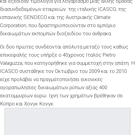
και εξέδιδαν τιμολόγια για λογαριασμό μιας άλλης ομάδας
διασυνδεδεμένων εταιρειών: της ιταλικής ICASCO, της
ισπανικής SENDECO και της Αυστριακής Climate
Corporation, που δραστηριοποιούνταν στο εμπόριο
δικαιωμάτων εκπομπών διοξειδίου του άνθρακα.
Οι δύο πρώτες συνδέονται απόλυτα μεταξύ τους καθώς
επικεφαλής τους υπήρξε ο 40χρονος Ιταλός Pietro
Valaguzza, που κατηγορήθηκε για συμμετοχή στην απάτη. Η
ICASCO συστάθηκε τον Οκτώβριο του 2009 και το 2010
είχε προλάβει να πραγματοποιήσει εικονικές
αγοραπωλησίες δικαιωμάτων ρύπων αξίας 400
εκατομμυρίων ευρώ. Ιχνη των χρημάτων βρέθηκαν σε
Κύπρο και Χονγκ Κονγκ.