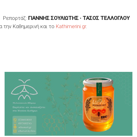
επορτάζ:
ΓΙΑΝΝΗΣ ΣΟΥΛΙΩΤΗΣ
•
ΤΑΣΟΣ ΤΕΛΛΟΓΛΟΥ
ια την Kαθημερινή και το
Kathimerini.gr
.