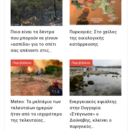
Ποια είναι τα δέντρα
Πυρκαγιές: Στο χείλος
που μπορούν να γίνουν
της οικολογικής
«ασπίδα» για το σπίτι
κατάρρευσης
σας απέναντι στις…
Περιβάλλον
Περιβάλλον
Meteo: Τα μελτέμια των
Ενεργειακός εφιάλτης
τελευταίων ημερών
στην Ουγγαρία:
ήταν από τα ισχυρότερα
«Στέγνωσε» ο
της τελευταίας…
Δούναβης, κλείνει ο
πυρηνικός…