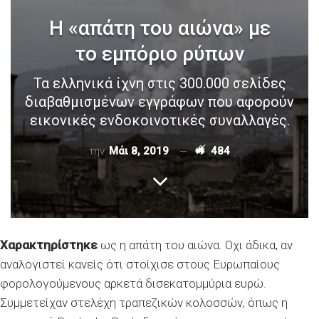
Η «απάτη του αιώνα» με
το εμπόριο ρύπων
Τα ελληνικά ίχνη στις 300.000 σελίδες
διαβαθμισμένων εγγράφων που αφορούν
εικονικές ενδοκοινοτικές συναλλαγές.
την
Μάι 8, 2019
484
Χαρακτηρίστηκε
ως η απάτη του αιώνα. Οχι άδικα, αν
αναλογιστεί κανείς ότι στοίχισε στους Ευρωπαίους
φορολογούμενους αρκετά δισεκατομμύρια ευρώ.
Συμμετείχαν στελέχη τραπεζικών κολοσσών, όπως η