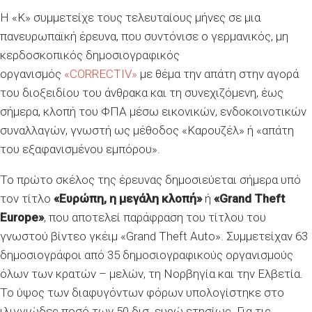
Η «Κ» συμμετείχε τους τελευταίους μήνες σε μια
πανευρωπαϊκή έρευνα, που συντόνισε ο γερμανικός, μη
κερδοσκοπικός δημοσιογραφικός
οργανισμός
«CORRECTIV»
με θέμα την απάτη στην αγορά
του διοξειδίου του άνθρακα και τη συνεχιζόμενη, έως
σήμερα, κλοπή του ΦΠΑ μέσω εικονικών, ενδοκοινοτικών
συναλλαγών, γνωστή ως μέθοδος «Καρουζέλ» ή «απάτη
του εξαφανισμένου εμπόρου».
Το πρώτο σκέλος της έρευνας δημοσιεύεται σήμερα υπό
τον τίτλο
«Ευρώπη, η μεγάλη κλοπή»
ή
«Grand Theft
Europe»
, που αποτελεί παράφραση του τίτλου του
γνωστού βίντεο γκέιμ «Grand Theft Auto». Συμμετείχαν 63
δημοσιογράφοι από 35 δημοσιογραφικούς οργανισμούς
όλων των κρατών – μελών, τη Νορβηγία και την Ελβετία.
Το ύψος των διαφυγόντων φόρων υπολογίστηκε στο
ιλιγγιώδες ποσό των 50 δισ. ευρώ ετησίως. Για τις