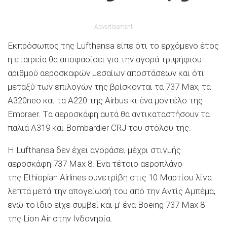
Advertisement
Εκπρόσωπος της Lufthansa είπε ότι το ερχόμενο έτος
η εταιρεία θα αποφασίσει για την αγορά τριψήφιου
αριθμού αεροσκαφών μεσαίων αποστάσεων και ότι
μεταξύ των επιλογών της βρίσκονται τα 737 Max, τα
Α320neo και τα Α220 της Airbus κι ένα μοντέλο της
Embraer. Tα αεροσκάφη αυτά θα αντικαταστήσουν τα
παλιά A319 και Bombardier CRJ του στόλου της.
Η Lufthansa δεν έχει αγοράσει μέχρι στιγμής
αεροσκάφη 737 Max 8. Ένα τέτοιο αεροπλάνο
της Ethiopian Airlines συνετρίβη στις 10 Μαρτίου λίγα
λεπτά μετά την απογείωσή του από την Αντίς Αμπέμα,
ενώ το ίδιο είχε συμβεί και μ’ ένα Boeing 737 Max 8
της Lion Air στην Ινδονησία.