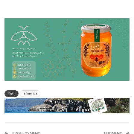
Πηγή
iefimerida
ΠΡΟΗΓΟΎΜΕΝΟ
ΕΠΌΜΕΝΟ