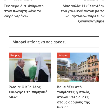
Τέσσερα δισ. άνθρωποι
Μασσαλία: Η «Eλληνίδα»
στον πλανήτη λένε το
του γαλλικού νότου με το
«νερό νεράκι»
«αμαρτωλό» παρελθόν
ξαναγεννήθηκε
Μπορεί επίσης να σας αρέσει
Κόσμος
Κόσμος
Ρωσία: Ο Κύριλλος
Βουλιάζει από
ευλόγησε τα πυρηνικά
τουρίστες η Ιταλία,
όπλα!
ατελείωτες ουρές
στους δρόμους της
Ρώμης