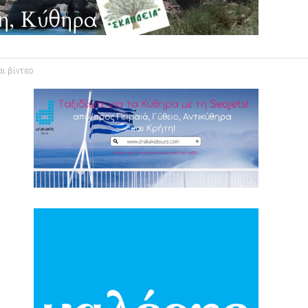
αι βίντεο