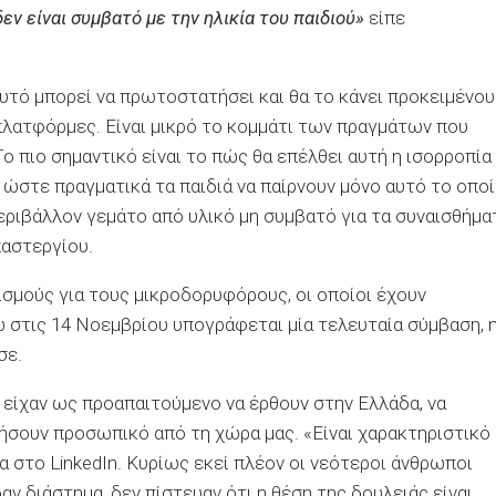
εν είναι συμβατό με την ηλικία του παιδιού»
είπε
αυτό μπορεί να πρωτοστατήσει και θα το κάνει προκειμένου
πλατφόρμες. Είναι μικρό το κομμάτι των πραγμάτων που
ο πιο σημαντικό είναι το πώς θα επέλθει αυτή η ισορροπία
 ώστε πραγματικά τα παιδιά να παίρνουν μόνο αυτό το οπο
περιβάλλον γεμάτο από υλικό μη συμβατό για τα συναισθήμα
παστεργίου.
σμούς για τους μικροδορυφόρους, οι οποίοι έχουν
ώ στις 14 Νοεμβρίου υπογράφεται μία τελευταία σύμβαση, 
σε.
ς είχαν ως προαπαιτούμενο να έρθουν στην Ελλάδα, να
ήσουν προσωπικό από τη χώρα μας. «Είναι χαρακτηριστικό
α στο LinkedIn. Κυρίως εκεί πλέον οι νεότεροι άνθρωποι
αν διάστημα, δεν πίστευαν ότι η θέση της δουλειάς είναι