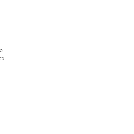
ίο
τα
η