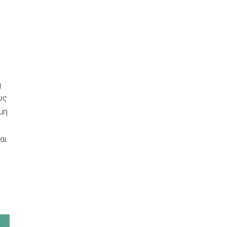
ή
υς
μη
ς
αι