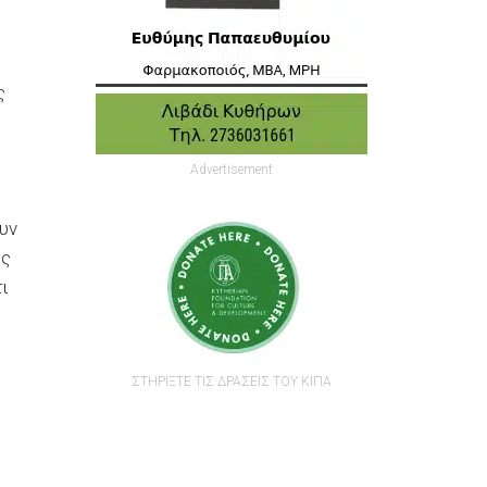
ς
Advertisement
ουν
ώς
ι
ΣΤΗΡΙΞΤΕ ΤΙΣ ΔΡΑΣΕΙΣ ΤΟΥ ΚΙΠΑ