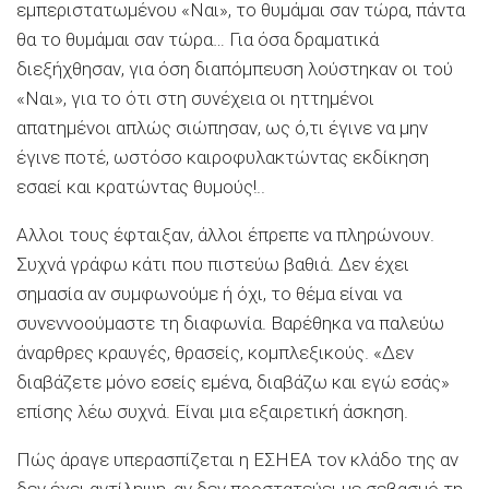
εμπεριστατωμένου «Ναι», το θυμάμαι σαν τώρα, πάντα
θα το θυμάμαι σαν τώρα… Για όσα δραματικά
διεξήχθησαν, για όση διαπόμπευση λούστηκαν οι τού
«Ναι», για το ότι στη συνέχεια οι ηττημένοι
απατημένοι απλώς σιώπησαν, ως ό,τι έγινε να μην
έγινε ποτέ, ωστόσο καιροφυλακτώντας εκδίκηση
εσαεί και κρατώντας θυμούς!..
Αλλοι τους έφταιξαν, άλλοι έπρεπε να πληρώνουν.
Συχνά γράφω κάτι που πιστεύω βαθιά. Δεν έχει
σημασία αν συμφωνούμε ή όχι, το θέμα είναι να
συνεννοούμαστε τη διαφωνία. Βαρέθηκα να παλεύω
άναρθρες κραυγές, θρασείς, κομπλεξικούς. «Δεν
διαβάζετε μόνο εσείς εμένα, διαβάζω και εγώ εσάς»
επίσης λέω συχνά. Είναι μια εξαιρετική άσκηση.
Πώς άραγε υπερασπίζεται η ΕΣΗΕΑ τον κλάδο της αν
δεν έχει αντίληψη, αν δεν προστατεύει με σεβασμό τη