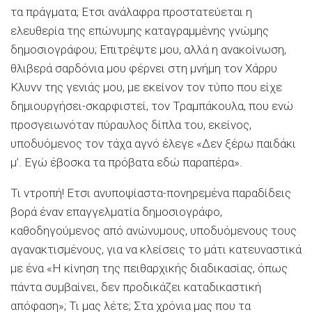
τα πράγματα; Ετσι ανάλαφρα προστατεύεται η
ελευθερία της επώνυμης καταγραμμένης γνώμης
δημοσιογράφου; Επιτρέψτε μου, αλλά η ανακοίνωση,
θλιβερά σαρδόνια μου φέρνει στη μνήμη τον Χάρρυ
Κλυνν της γενιάς μου, με εκείνον τον τύπο που είχε
δημιουργήσει-σκαρφιστεί, τον Τραμπάκουλα, που ενώ
προσγειωνόταν πύραυλος δίπλα του, εκείνος,
υποδυόμενος τον τάχα αγνό έλεγε «Δεν ξέρω παιδάκι
μ’. Εγώ έβοσκα τα πρόβατα εδώ παραπέρα».
Τι ντροπή! Ετσι ανυποψίαστα-πονηρεμένα παραδίδεις
βορά έναν επαγγελματία δημοσιογράφο,
καθοδηγούμενος από ανώνυμους, υποδυόμενους τους
αγανακτισμένους, για να κλείσεις το μάτι κατευναστικά
με ένα «Η κίνηση της πειθαρχικής διαδικασίας, όπως
πάντα συμβαίνει, δεν προδικάζει καταδικαστική
απόφαση»; Τι μας λέτε; Στα χρόνια μας που τα