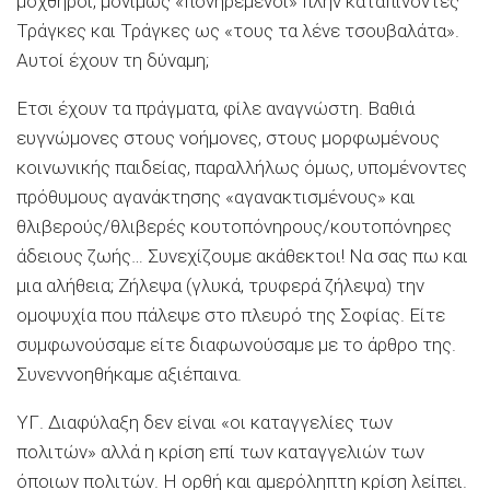
μοχθηροί, μονίμως «πονηρεμένοι» πλην καταπίνοντες
Τράγκες και Τράγκες ως «τους τα λένε τσουβαλάτα».
Αυτοί έχουν τη δύναμη;
Ετσι έχουν τα πράγματα, φίλε αναγνώστη. Βαθιά
ευγνώμονες στους νοήμονες, στους μορφωμένους
κοινωνικής παιδείας, παραλλήλως όμως, υπομένοντες
πρόθυμους αγανάκτησης «αγανακτισμένους» και
θλιβερούς/θλιβερές κουτοπόνηρους/κουτοπόνηρες
άδειους ζωής… Συνεχίζουμε ακάθεκτοι! Να σας πω και
μια αλήθεια; Ζήλεψα (γλυκά, τρυφερά ζήλεψα) την
ομοψυχία που πάλεψε στο πλευρό της Σοφίας. Είτε
συμφωνούσαμε είτε διαφωνούσαμε με το άρθρο της.
Συνεννοηθήκαμε αξιέπαινα.
ΥΓ. Διαφύλαξη δεν είναι «οι καταγγελίες των
πολιτών» αλλά η κρίση επί των καταγγελιών των
όποιων πολιτών. Η ορθή και αμερόληπτη κρίση λείπει.