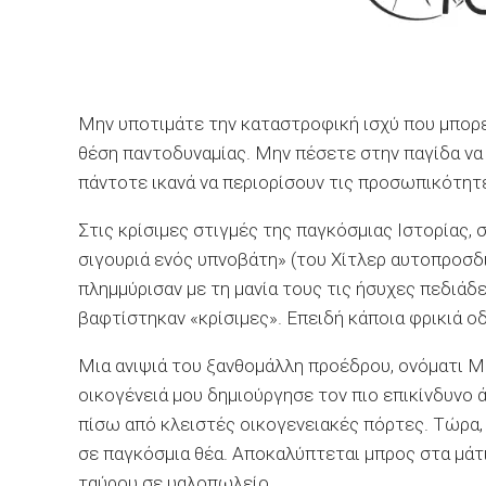
Μην υποτιμάτε την καταστροφική ισχύ που μπορε
θέση παντοδυναμίας. Μην πέσετε στην παγίδα να
πάντοτε ικανά να περιορίσουν τις προσωπικότητ
Στις κρίσιμες στιγμές της παγκόσμιας Ιστορίας, 
σιγουριά ενός υπνοβάτη» (του Χίτλερ αυτοπροσδι
πλημμύρισαν με τη μανία τους τις ήσυχες πεδιάδ
βαφτίστηκαν «κρίσιμες». Επειδή κάποια φρικιά ο
Μια ανιψιά του ξανθομάλλη προέδρου, ονόματι Μα
οικογένειά μου δημιούργησε τον πιο επικίνδυνο ά
πίσω από κλειστές οικογενειακές πόρτες. Τώρα,
σε παγκόσμια θέα. Αποκαλύπτεται μπρος στα μάτ
ταύρου σε υαλοπωλείο.