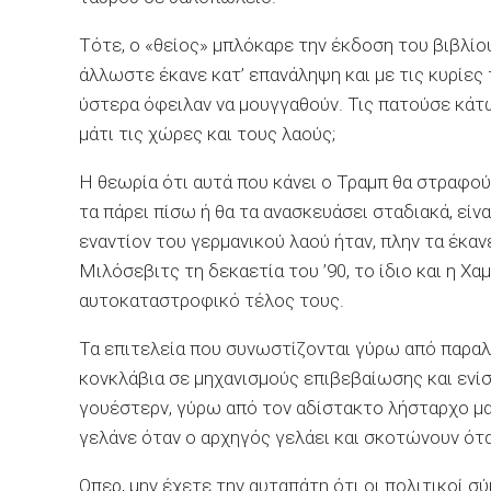
Τότε, ο «θείος» μπλόκαρε την έκδοση του βιβλί
άλλωστε έκανε κατ’ επανάληψη και με τις κυρίες 
ύστερα όφειλαν να μουγγαθούν. Τις πατούσε κάτω
μάτι τις χώρες και τους λαούς;
Η θεωρία ότι αυτά που κάνει ο Τραμπ θα στραφού
τα πάρει πίσω ή θα τα ανασκευάσει σταδιακά, εί
εναντίον του γερμανικού λαού ήταν, πλην τα έκανε. 
Μιλόσεβιτς τη δεκαετία του ’90, το ίδιο και η Χ
αυτοκαταστροφικό τέλος τους.
Τα επιτελεία που συνωστίζονται γύρω από παρα
κονκλάβια σε μηχανισμούς επιβεβαίωσης και ενί
γουέστερν, γύρω από τον αδίστακτο λήσταρχο μ
γελάνε όταν ο αρχηγός γελάει και σκοτώνουν ότ
Οπερ, μην έχετε την αυταπάτη ότι οι πολιτικοί σ