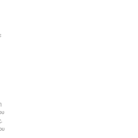
ε
η
ου
,
ου