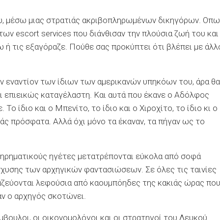
ου, μέσω μιας στρατιάς ακριβοπληρωμένων δικηγόρων. Οπ
των escort services που διάνθισαν την πλούσια ζωή του και
 ή τις εξαγόραζε. Πούθε σας προκύπτει ότι βλέπει με άλλ
ν εναντίον των ίδιων των αμερικανών υπηκόων του, άρα θα
ναι επιεικώς καταγέλαστη. Και αυτά που έκανε ο Αδόλφος
Το ίδιο και ο Μπενίτο, το ίδιο και ο Χιροχίτο, το ίδιο κι ο
αμάς πρόσφατα. Αλλά όχι μόνο τα έκαναν, τα πήγαν ως το
ληρηματικούς ηγέτες μετατρέπονται εύκολα από σοφά
σχυσης των αρχηγικών φαντασιώσεων. Σε όλες τις ταινίες
αζεύονται λεφούσια από καουμπόηδες της κακιάς ώρας πο
αν ο αρχηγός σκοτώνει.
ύμβουλοι, οι οικονομολόγοι και οι στρατηγοί του Λευκού