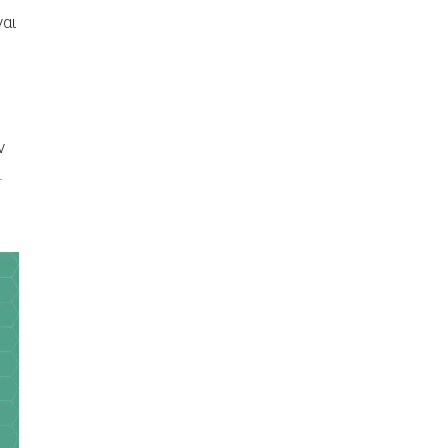
ναι
ν
.