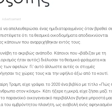
Advertisement
ί να απελευθερώσει ένας ημιδιαταραγμένος όταν βρεθεί σ
 πιστέψετε ότι τα θεσμικά οικοδομήματα αποδεικνύονται
ες κάποιων που αναρριχήθηκαν εντός τους.
συνέβη το ακριβώς ανάποδο. Κάποιοι που «βάδιζαν με τη
ορισμός ήταν αυτός) διέλυσαν τα θεσμικά φράγματα και
ες των αφελών. Γι’ αυτό άλλωστε αυτές οι στιγμές
δήγησαν τις χώρες τους και την υφήλιο έξω από το κουτί.
ίρη Τραμπ, είχε γράψει το 2020 ένα βιβλίο με τίτλο «Πώς 
νθρωπο στον κόσμο». Κάτι ήξερε η μικρά, είχε ζήσει μαζί τ
 το παρανοϊκό οικογενειακό περιβάλλον βγήκε μπροστά μας
ια του εμβρόντητου πλανήτη, ως εισβολή ενός αφηνιασμέν