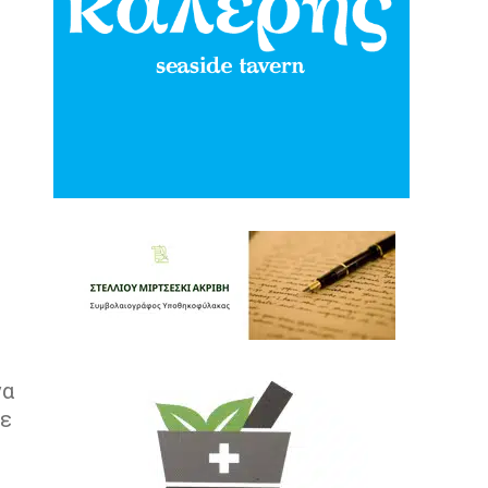
να
θε