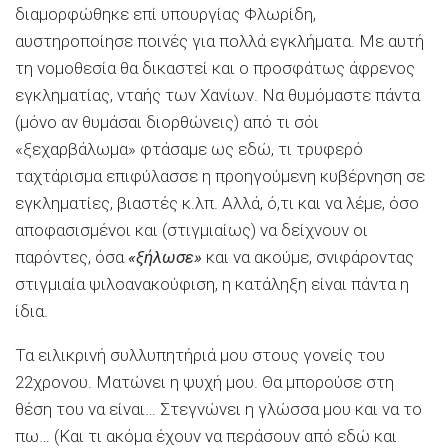
διαμορφώθηκε επί υπουργίας Φλωρίδη,
αυστηροποίησε ποινές για πολλά εγκλήματα. Με αυτή
τη νομοθεσία θα δικαστεί και ο προσφάτως άφρενος
εγκληματίας, νταής των Χανίων. Να θυμόμαστε πάντα
(μόνο αν θυμάσαι διορθώνεις) από τι σόι
«ξεχαρβάλωμα» φτάσαμε ως εδώ, τι τρυφερό
ταχτάρισμα επιφύλασσε η προηγούμενη κυβέρνηση σε
εγκληματίες, βιαστές κ.λπ. Αλλά, ό,τι και να λέμε, όσο
αποφασισμένοι και (στιγμιαίως) να δείχνουν οι
παρόντες, όσα
«ξήλωσε»
και να ακούμε, σνιφάροντας
στιγμιαία ψιλοανακούφιση, η κατάληξη είναι πάντα η
ίδια.
Τα ειλικρινή συλλυπητήριά μου στους γονείς του
22χρονου. Ματώνει η ψυχή μου. Θα μπορούσε στη
θέση του να είναι… Στεγνώνει η γλώσσα μου και να το
πω… (Και τι ακόμα έχουν να περάσουν από εδώ και