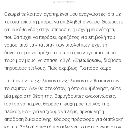
Advertisement
Θεωρείτε λοιπόν, αγαπημένοι μου αναγνώστες, ότι με
τέτοια τακτική μπορεί να επιβληθεί ο νόμος; Θεωρείτε
ότι ο κάθε νέος στην υπηρεσία, η ισχνή μειονότητα,
που θα τύχει να περάσει, ορεξάτος για επιβολή του
νόμου, από τα «πάτρια» των υπολοίπων, έχει τη
δυνατότητα να πράξει το σωστό, να λογαριαστεί με
τους μόνιμους, να σπάσει αβγά;
«Ξηλώθηκαν»,
διάβασα
πηχυαίους τίτλους. Πώς ακριβώς; Για πόσο καιρό;
Γιατί αν όντως ξηλώνονταν-ξηλώνονταν, θα καιγόταν
το σύμπαν. Δεν θα στεκόταν, η όποια κυβέρνηση, ούτε
μία μέρα στη θέση της. Βαρύγδουπες ανακοινώσεις,
ίσα ίσα να παίρνει θάρρος η ψυχή μας, ποινές της
πλάκας, ΕΔΕ για να ’χουμε να λέμε, αργοκίνητη
απόδοση δικαιοσύνης, έδαφος πρόσφορο για διαπλοκή
και μια βολική ομερτά που κλείνει το μάτι ο ένας στον