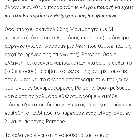
άλλον με σύνθημα-παρασύνθημα
«Λίγο υπομονή να έχεις
και όλα θα περάσουν, θα ξεχαστούν, θα σβήσουν».
Οσο υπάρχει σκανδαλώδης Μονιμότητα (με Μ
κεφαλαίο), όλοι (σε κάθε είδους υπηρεσία) εν δυνάμει
άφρενες (για να πλάσουμε μια λέξη που θυμίζει και τις
αρχαίες φρένες της επίγνωσης) Porsche. Οσο η
ελληνική οικογένεια «εμπλέκεται», για να μην έρθει το
(κάθε είδους) παραβατικό μέλος της αντιμέτωπο με
την ευθύνη και το σκληρό αποτέλεσμα των πράξεών
του, όλοι εν δυνάμει άφρενες Porsche. Οσο κρύβουμε
κάτω από το χαλί, όσο εθελοτυφλούμε για κάθε
είδους εξάρτηση, δικαιολογώντας τον εξαρτημένο ως
ευαίσθητο παιδί που το παρέσυρε ένας φίλος, όλοι εν
δυνάμει άφρενες Porsche.
Τα καλά νέα είναι ότι η νομοθεσία μας, όπως