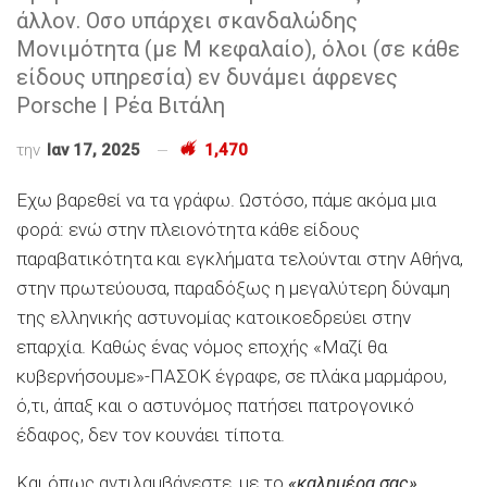
άλλον. Οσο υπάρχει σκανδαλώδης
Μονιμότητα (με Μ κεφαλαίο), όλοι (σε κάθε
είδους υπηρεσία) εν δυνάμει άφρενες
Porsche | Ρέα Βιτάλη
την
Ιαν 17, 2025
1,470
Eχω βαρεθεί να τα γράφω. Ωστόσο, πάμε ακόμα μια
φορά: ενώ στην πλειονότητα κάθε είδους
παραβατικότητα και εγκλήματα τελούνται στην Αθήνα,
στην πρωτεύουσα, παραδόξως η μεγαλύτερη δύναμη
της ελληνικής αστυνομίας κατοικοεδρεύει στην
επαρχία. Καθώς ένας νόμος εποχής «Μαζί θα
κυβερνήσουμε»-ΠΑΣΟΚ έγραφε, σε πλάκα μαρμάρου,
ό,τι, άπαξ και ο αστυνόμος πατήσει πατρογονικό
έδαφος, δεν τον κουνάει τίποτα.
Και όπως αντιλαμβάνεστε, με το
«καλημέρα σας»,