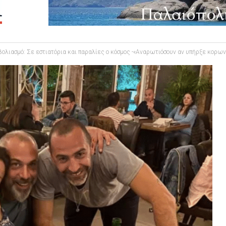
βολιασμό: Σε εστιατόρια και παραλίες ο κόσμος -«Αναρωτιόσουν αν υπήρξε κορων