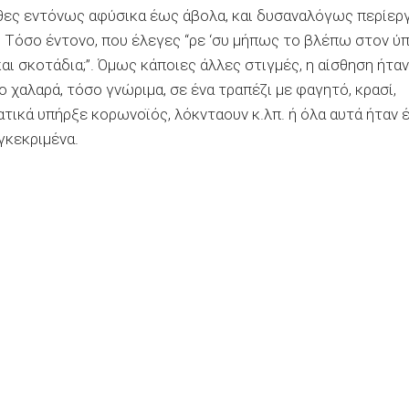
ιωθες εντόνως αφύσικα έως άβολα, και δυσαναλόγως περίερ
). Τόσο έντονο, που έλεγες “ρε ‘συ μήπως το βλέπω στον ύ
αι σκοτάδια;”. Όμως κάποιες άλλες στιγμές, η αίσθηση ήταν
 χαλαρά, τόσο γνώριμα, σε ένα τραπέζι με φαγητό, κρασί,
τικά υπήρξε κορωνοϊός, λόκνταουν κ.λπ. ή όλα αυτά ήταν 
γκεκριμένα.