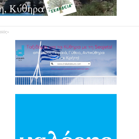
οϊός»