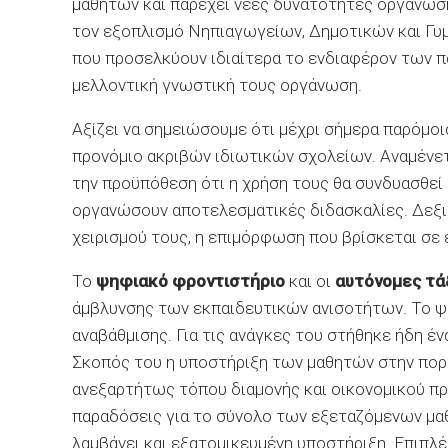
μαθητών και παρέχει νέες δυνατότητες οργάνωσ
τον εξοπλισμό Νηπιαγωγείων, Δημοτικών και Γυμν
που προσελκύουν ιδιαίτερα το ενδιαφέρον των πα
μελλοντική γνωστική τους οργάνωση.
Αξίζει να σημειώσουμε ότι μέχρι σήμερα παρόμο
προνόμιο ακριβών ιδιωτικών σχολείων. Αναμένετ
την προϋπόθεση ότι η χρήση τους θα συνδυασθεί
οργανώσουν αποτελεσματικές διδασκαλίες. Δεξιό
χειρισμού τους, η επιμόρφωση που βρίσκεται σε 
Το
ψηφιακό φροντιστήριο
και οι
αυτόνομες τά
άμβλυνσης των εκπαιδευτικών ανισοτήτων. Το ψ
αναβάθμισης. Για τις ανάγκες του στήθηκε ήδη έ
Σκοπός του η υποστήριξη των μαθητών στην πορε
ανεξαρτήτως τόπου διαμονής και οικονομικού πρ
παραδόσεις για το σύνολο των εξεταζόμενων μα
λαμβάνει και εξατομικευμένη υποστήριξη. Επιπλέ