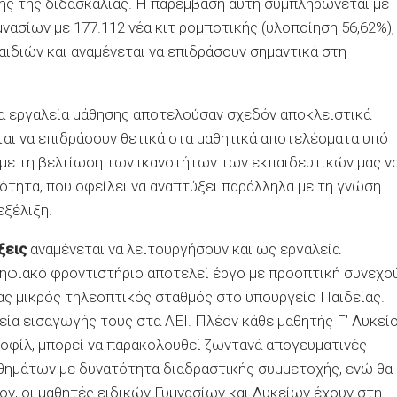
ης της διδασκαλίας. Η παρέμβαση αυτή συμπληρώνεται με
ασίων με 177.112 νέα κιτ ρομποτικής (υλοποίηση 56,62%),
ιδιών και αναμένεται να επιδράσουν σημαντικά στη
ια εργαλεία μάθησης αποτελούσαν σχεδόν αποκλειστικά
αι να επιδράσουν θετικά στα μαθητικά αποτελέσματα υπό
 με τη βελτίωση των ικανοτήτων των εκπαιδευτικών μας ν
τητα, που οφείλει να αναπτύξει παράλληλα με τη γνώση
εξέλιξη.
ξεις
αναμένεται να λειτουργήσουν και ως εργαλεία
ηφιακό φροντιστήριο αποτελεί έργο με προοπτική συνεχο
νας μικρός τηλεοπτικός σταθμός στο υπουργείο Παιδείας.
ία εισαγωγής τους στα ΑΕΙ. Πλέον κάθε μαθητής Γ’ Λυκείο
οφίλ, μπορεί να παρακολουθεί ζωντανά απογευματινές
θημάτων με δυνατότητα διαδραστικής συμμετοχής, ενώ θα
ον, οι μαθητές ειδικών Γυμνασίων και Λυκείων έχουν στη