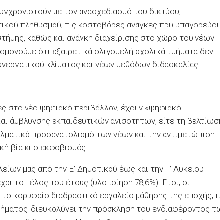
συγχρονιστούν με τον ανασχεδιασμό του δικτύου,
τικού πληθυσμού, τις κοστοβόρες ανάγκες που υπαγορεύο
στήμης, καθώς και ανάγκη διαχείρισης στο χώρο του νέων
μονούμε ότι εξαιρετικά ολιγομελή σχολικά τμήματα δεν
νεργατικού κλίματος και νέων μεθόδων διδασκαλίας.
ες στο νέο ψηφιακό περιβάλλον, έχουν «ψηφιακό
αι άμβλυνσης εκπαιδευτικών ανισοτήτων, είτε τη βελτίωσ
ελματικό προσανατολισμό των νέων και την αντιμετώπιση
ή βία κι ο εκφοβισμός.
λείων μας από την Ε’ Δημοτικού έως και την Γ’ Λυκείου
χρι το τέλος του έτους (υλοποίηση 78,6%). Έτσι, οι
ς το κορυφαίο διαδραστικό εργαλείο μάθησης της εποχής, 
θήματος, διευκολύνει την πρόσκληση του ενδιαφέροντος τ