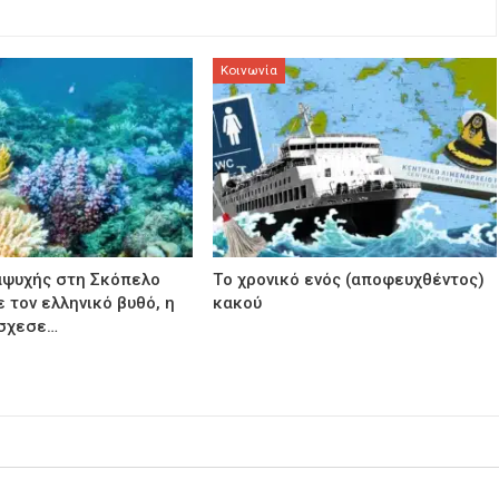
Κοινωνία
αψυχής στη Σκόπελο
Τo χρονικό ενός (αποφευχθέντος)
 τον ελληνικό βυθό, η
κακού
σχεσε…