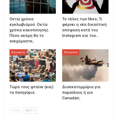
Οκτώ χρόνια
To τέλος των likes; Τι
εγκλωβισμού. Οκτώ
φέρνει η νέα δικαστική
χρόνια κακοποίησης.
απόφαση κατά του
Πόσο ακόμη θα το
Instagram και του…
ανεχόμαστε;
Κοινωνία
Κοινωνία
Τώρα τους φταίνε (και)
Δισεκατομμύρια για
τα πανηγύρια
πυραύλους ή για
Canadair;
PREV
NEXT