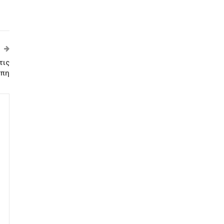
τις
ώπη