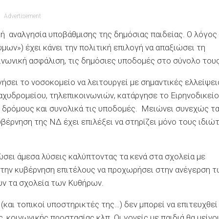
Advertisement
 αναλγησία υποβάθμισης της δημόσιας παιδείας. Ο λόγος
μων») έχει κάνει την πολιτική επιλογή να απαξιώσει τη
οινωνική ασφάλιση, τις δημόσιες υποδομές στο σύνολο τους
ήσει το νοσοκομείο να λειτουργεί με σημαντικές ελλείψει
χυδρομείου, τηλεπικοινωνιών, κατάργησε το Ειρηνοδικείο
υς δρόμους και συνολικά τις υποδομές. Μειώνει συνεχώς τ
βέρνηση της ΝΔ έχει επιλέξει να στηρίζει μόνο τους ιδιώ
σει άμεσα λύσεις καλύπτοντας τα κενά στα σχολεία με
 την κυβέρνηση επιτέλους να προχωρήσει στην ανέγερση 
ν τα σχολεία των Κυθήρων.
(και τοπικοί υποστηρικτές της…) δεν μπορεί να επιτευχθεί
, κοινωνικής προστασίας κλπ. Οι γονείς με παιδιά θα μείνο