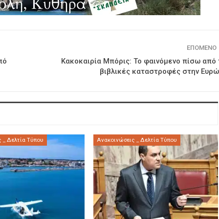
ΕΠΌΜΕΝΟ
πό
Κακοκαιρία Μπόρις: Το φαινόμενο πίσω από 
βιβλικές καταστροφές στην Ευρ
 _ Δελτία Τύπου
Ανακοινώσεις _ Δελτία Τύπου