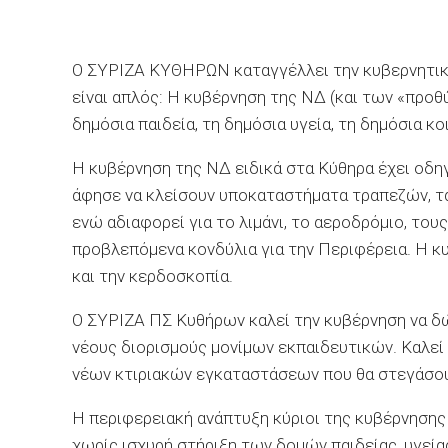
Ο ΣΥΡΙΖΑ ΚΥΘΗΡΩΝ καταγγέλλει την κυβερνητική
είναι απλός: Η κυβέρνηση της ΝΔ (και των «προθύ
δημόσια παιδεία, τη δημόσια υγεία, τη δημόσια κ
Η κυβέρνηση της ΝΔ ειδικά στα Κύθηρα έχει οδηγ
άφησε να κλείσουν υποκαταστήματα τραπεζών, τα
ενώ αδιαφορεί για το λιμάνι, το αεροδρόμιο, το
προβλεπόμενα κονδύλια για την Περιφέρεια. Η κυ
και την κερδοσκοπία.
Ο ΣΥΡΙΖΑ ΠΣ Κυθήρων καλεί την κυβέρνηση να δώ
νέους διορισμούς μονίμων εκπαιδευτικών. Καλεί
νέων κτιριακών εγκαταστάσεων που θα στεγάσου
Η περιφερειακή ανάπτυξη κύριοι της κυβέρνησης 
χωρίς ισχυρή στήριξη των δομών παιδείας, υγείας