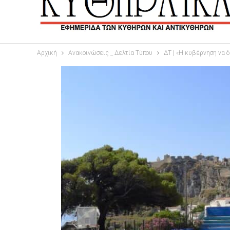
Αρχική
Ανακοινώσεις _ Δελτία Τύπου
ΔΤ | «Η κυβέρνηση να