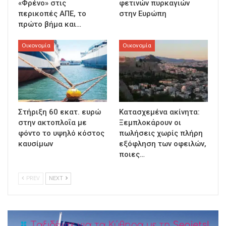
«Φρένο» στις
φετινών πυρκαγιών
περικοπές ΑΠΕ, το
στην Ευρώπη
πρώτο βήμα και…
Οικονομία
Οικονομία
Στήριξη 60 εκατ. ευρώ
Κατασχεμένα ακίνητα:
στην ακτοπλοΐα με
Ξεμπλοκάρουν οι
φόντο το υψηλό κόστος
πωλήσεις χωρίς πλήρη
καυσίμων
εξόφληση των οφειλών,
ποιες…
PREV
NEXT