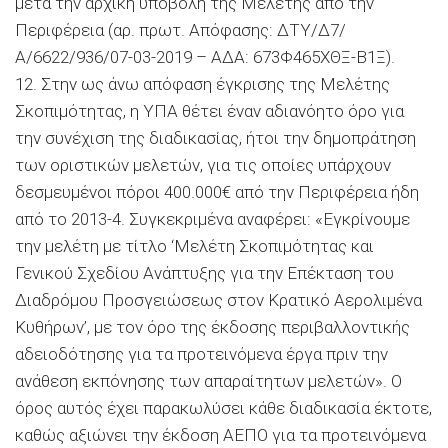
μετά την αρχική υποβολή της Μελέτης από την
Περιφέρεια (αρ. πρωτ. Απόφασης: ΔΤΥ/Δ7/
Α/6622/936/07-03-2019 – ΑΔΑ: 673Φ465ΧΘΞ-Β1Ξ).
12. Στην ως άνω απόφαση έγκρισης της Μελέτης
Σκοπιμότητας, η ΥΠΑ θέτει έναν αδιανόητο όρο για
την συνέχιση της διαδικασίας, ήτοι την δημοπράτηση
των οριστικών μελετών, για τις οποίες υπάρχουν
δεσμευμένοι πόροι 400.000€ από την Περιφέρεια ήδη
από το 2013-4. Συγκεκριμένα αναφέρει: «Εγκρίνουμε
την μελέτη με τίτλο ‘Μελέτη Σκοπιμότητας και
Γενικού Σχεδίου Ανάπτυξης για την Επέκταση του
Διαδρόμου Προσγειώσεως στον Κρατικό Αερολιμένα
Κυθήρων’, με τον όρο της έκδοσης περιβαλλοντικής
αδειοδότησης για τα προτεινόμενα έργα πριν την
ανάθεση εκπόνησης των απαραίτητων μελετών». Ο
όρος αυτός έχει παρακωλύσει κάθε διαδικασία έκτοτε,
καθώς αξιώνει την έκδοση ΑΕΠΟ για τα προτεινόμενα