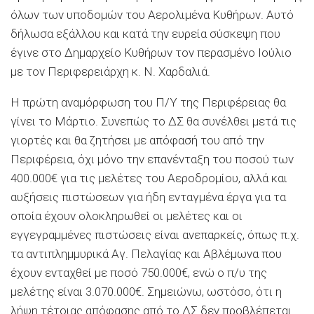
όλων των υποδομών του Αερολιμένα Κυθήρων. Αυτό
δήλωσα εξάλλου και κατά την ευρεία σύσκεψη που
έγινε στο Δημαρχείο Κυθήρων τον περασμένο Ιούλιο
με τον Περιφερειάρχη κ. Ν. Χαρδαλιά.
Η πρώτη αναμόρφωση του Π/Υ της Περιφέρειας θα
γίνει το Μάρτιο. Συνεπώς το ΔΣ θα συνέλθει μετά τις
γιορτές και θα ζητήσει με απόφασή του από την
Περιφέρεια, όχι μόνο την επανένταξη του ποσού των
400.000€ για τις μελέτες του Αεροδρομίου, αλλά και
αυξήσεις πιστώσεων για ήδη ενταγμένα έργα για τα
οποία έχουν ολοκληρωθεί οι μελέτες και οι
εγγεγραμμένες πιστώσεις είναι ανεπαρκείς, όπως π.χ.
τα αντιπλημμυρικά Αγ. Πελαγίας και Αβλέμωνα που
έχουν ενταχθεί με ποσό 750.000€, ενώ ο π/υ της
μελέτης είναι 3.070.000€. Σημειώνω, ωστόσο, ότι η
λήψη τέτοιας απόφασης από το ΔΣ δεν προβλέπεται