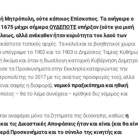
κή Μητρόπολη, ούτε κάποιος Επίσκοπος. Τα ανήγειρε ο
ο 1675 μέχρι σήμερα
ΟΥΔΕΠΟΤΕ
υπήρξαν (ούτε για μισή
λεως, αλλά ανέκαθεν ήταν κυριότητα του λαού των
άστοτε τοπικές αρχές. Τα κελιά και οι βοηθητικοί χώροι
 υπέγραψε το 1902 και το 1903 ο Δημόσιος Ταμίας Κυθήρ
! Ακόμα και όταν η δωσίλογη κατοχική Κυβέρνηση Δημητρί
ωσε τα Προσκυνήματα στην Εκκλησία καταργώντας την
οπολίτης το 2017 με τις αναίτιες προσφυγές του), αλλά
ναι σαφής η διαφορά),
νομικό πραξικόπημα και ηθική
οίος – θα το λέμε συνέχεια – κρίθηκε δις νόμιμος και
ταν αναφέρει μόνο τα ζητήματα της διοίκησης, καθώς
η
αι τις Δικαστικές Αποφάσεις ήταν και είναι (και θα είνα
 Ιερά Προσκυνήματα και το σύνολο της κινητής και