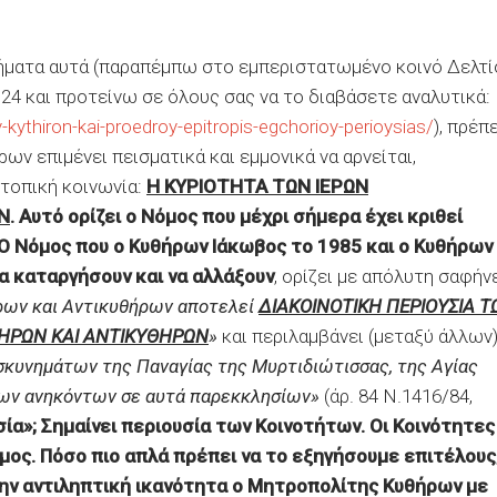
τήματα αυτά (παραπέμπω στο εμπεριστατωμένο κοινό Δελτί
4 και προτείνω σε όλους σας να το διαβάσετε αναλυτικά:
y-kythiron-kai-proedroy-epitropis-egchorioy-perioysias/
), πρέπε
ν επιμένει πεισματικά και εμμονικά να αρνείται,
τοπική κοινωνία:
Η ΚΥΡΙΟΤΗΤΑ ΤΩΝ ΙΕΡΩΝ
Ν
.
Αυτό ορίζει ο Νόμος που μέχρι σήμερα έχει κριθεί
 Ο Νόμος που ο Κυθήρων Ιάκωβος το 1985 και ο Κυθήρων
 καταργήσουν και να αλλάξουν
, ορίζει με απόλυτη σαφήν
ρων και Αντικυθήρων αποτελεί
ΔΙΑΚΟΙΝΟΤΙΚΗ ΠΕΡΙΟΥΣΙΑ Τ
ΗΡΩΝ ΚΑΙ ΑΝΤΙΚΥΘΗΡΩΝ
»
και περιλαμβάνει (μεταξύ άλλων
οσκυνημάτων της Παναγίας της Μυρτιδιώτισσας, της Αγίας
 των ανηκόντων σε αυτά παρεκκλησίων»
(άρ. 84 Ν.1416/84,
σία»; Σημαίνει περιουσία των Κοινοτήτων. Οι Κοινότητες
μος. Πόσο πιο απλά πρέπει να το εξηγήσουμε επιτέλους
την αντιληπτική ικανότητα ο Μητροπολίτης Κυθήρων με