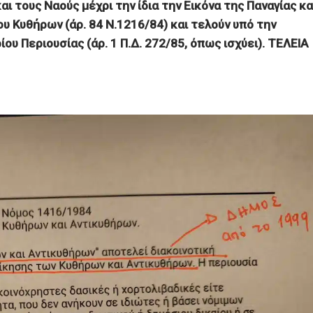
ι τους Ναούς μέχρι την ίδια την Εικόνα της Παναγίας κα
υ Κυθήρων (άρ. 84 Ν.1216/84) και τελούν υπό την
υ Περιουσίας (άρ. 1 Π.Δ. 272/85, όπως ισχύει). ΤΕΛΕΙΑ