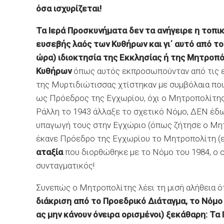
όσα ισχυρίζεται!
Τα Ιερά Προσκυνήματα δεν τα ανήγειρε η τοπι
ευσεβής λαός των Κυθήρων και γι΄ αυτό από τ
ώρα) ιδιοκτησία της Εκκλησίας ή της Μητροπό
Κυθήρων
όπως αυτός εκπροσωπούνταν από τις εκ
της Μυρτιδιώτισσας χτίστηκαν με συμβόλαια που
ως Πρόεδρος της Εγχωρίου, όχι ο Μητροπολίτης
Ράλλη το 1943 άλλαξε το σχετικό Νόμο, ΔΕΝ έδ
υπαγωγή τους στην Εγχώριο (όπως ζήτησε ο Μητρ
έκανε Πρόεδρο της Εγχωρίου το Μητροπολίτη (εί
αταξία
που διορθώθηκε με το Νόμο του 1984, ο οπ
συνταγματικός!
Συνεπώς ο Μητροπολίτης λέει τη μισή αλήθεια ό
διάκριση από το Προεδρικό Διάταγμα, το Νόμο κ
ας μην κάνουν όνειρα ορισμένοι) ξεκάθαρη: Τα