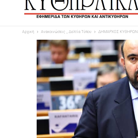
Αρχική
Ανακοινώσεις _ Δελτία Τύπου
ΔΗΜΑΡΧΟΣ ΚΥΘΗΡΩΝ: 