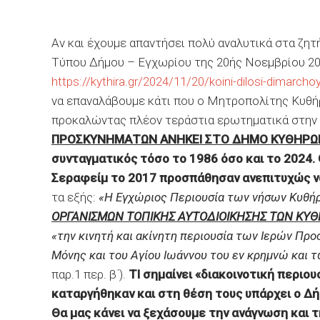
Αν και έχουμε απαντήσει πολύ αναλυτικά στα ζη
Τύπου Δήμου – Εγχωρίου της 20ής Νοεμβρίου 202
https://kythira.gr/2024/11/20/koini-dilosi-dimarcho
να επαναλάβουμε κάτι που ο Μητροπολίτης Κυθήρω
προκαλώντας πλέον τεράστια ερωτηματικά στην 
ΠΡΟΣΚΥΝΗΜΑΤΩΝ ΑΝΗΚΕΙ ΣΤΟ ΔΗΜΟ ΚΥΘΗΡΩ
συνταγματικός τόσο το 1986 όσο και το 2024.
Σεραφείμ το 2017 προσπάθησαν ανεπιτυχώς να
τα εξής:
«Η Εγχώριος Περιουσία των νήσων Κυθή
ΟΡΓΑΝΙΣΜΩΝ ΤΟΠΙΚΗΣ ΑΥΤΟΔΙΟΙΚΗΣΗΣ ΤΩΝ ΚΥΘ
«την κινητή και ακίνητη περιουσία των Ιερών Πρ
Μόνης και του Αγίου Ιωάννου του εν κρημνώ και
παρ.1 περ. β΄).
ΤΙ σημαίνει «διακοινοτική περιου
καταργήθηκαν και στη θέση τους υπάρχει ο Δή
Θα μας κάνει να ξεχάσουμε την ανάγνωση και 