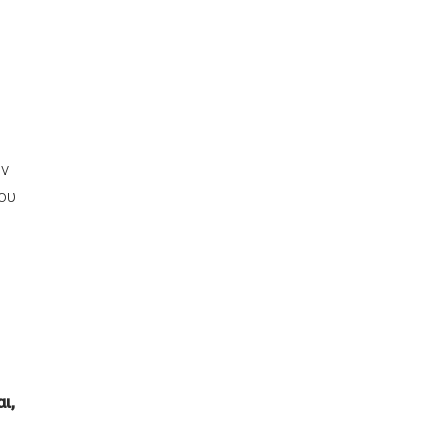
ων
ου
ι,