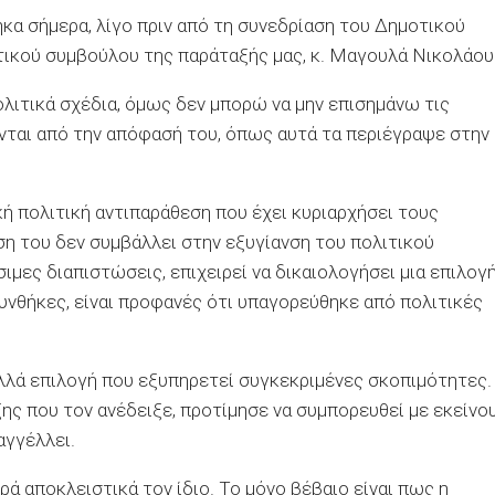
α σήμερα, λίγο πριν από τη συνεδρίαση του Δημοτικού
τικού συμβούλου της παράταξής μας, κ. Μαγουλά Νικολάου
ολιτικά σχέδια, όμως δεν μπορώ να μην επισημάνω τις
ονται από την απόφασή του, όπως αυτά τα περιέγραψε στην
ή πολιτική αντιπαράθεση που έχει κυριαρχήσει τους
άση του δεν συμβάλλει στην εξυγίανση του πολιτικού
σιμες διαπιστώσεις, επιχειρεί να δικαιολογήσει μια επιλογ
συνθήκες, είναι προφανές ότι υπαγορεύθηκε από πολιτικές
αλλά επιλογή που εξυπηρετεί συγκεκριμένες σκοπιμότητες.
ξης που τον ανέδειξε, προτίμησε να συμπορευθεί με εκείνο
αγγέλλει.
ά αποκλειστικά τον ίδιο. Το μόνο βέβαιο είναι πως η