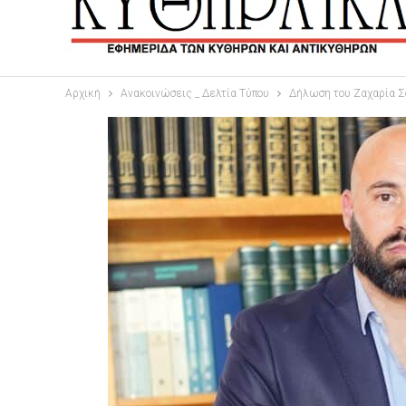
Αρχική
Ανακοινώσεις _ Δελτία Τύπου
Δήλωση του Ζαχαρία Σο