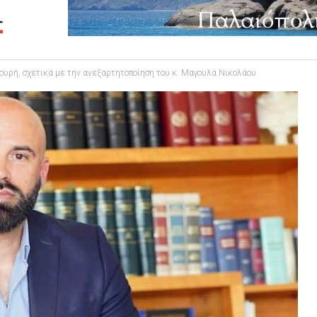
υρή, σχετικά με την ανεξαρτητοποίηση του κ. Μαγουλά Νικολάου