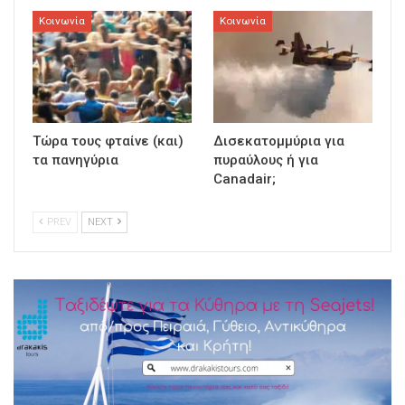
Κοινωνία
Κοινωνία
Τώρα τους φταίνε (και)
Δισεκατομμύρια για
τα πανηγύρια
πυραύλους ή για
Canadair;
PREV
NEXT